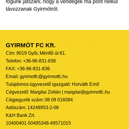
fogunk játszani, hogy a vendégek ma pont nélkül
távozzanak Gyirmótról.
GYIRMÓT FC Kft.
Cím: 9019 Győr, Ménfői út 61.
Telefon: +36-96-831-836
FAX: +36-96-831-836
Email: gyirmotfc@gyirmotfc.hu
Tulajdonos-ügyvezető igazgató: Horváth Ernő
Cégvezető: Margitai Zoltán | margitai@gyirmotfc.hu
Cégjegyzék szám: 08 09 016084
Adószám: 14248953-2-08
K&H Bank Zrt.
10400401-50495348-49571015