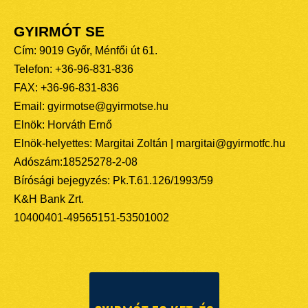
GYIRMÓT SE
Cím: 9019 Győr, Ménfői út 61.
Telefon: +36-96-831-836
FAX: +36-96-831-836
Email: gyirmotse@gyirmotse.hu
Elnök: Horváth Ernő
Elnök-helyettes: Margitai Zoltán | margitai@gyirmotfc.hu
Adószám:18525278-2-08
Bírósági bejegyzés: Pk.T.61.126/1993/59
K&H Bank Zrt.
10400401-49565151-53501002