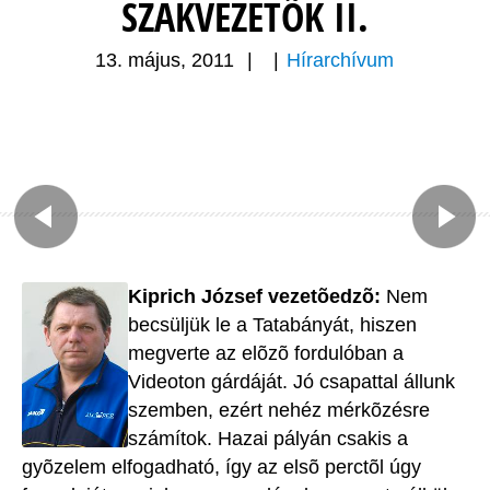
SZAKVEZETÕK II.
13. május, 2011
|
|
Hírarchívum
Kiprich József vezetõedzõ:
Nem
becsüljük le a Tatabányát, hiszen
megverte az elõzõ fordulóban a
Videoton gárdáját. Jó csapattal állunk
szemben, ezért nehéz mérkõzésre
számítok. Hazai pályán csakis a
gyõzelem elfogadható, így az elsõ perctõl úgy