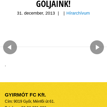
GÓLJAINK!
31. december, 2013
|
|
Hírarchívum
.
GYIRMÓT FC Kft.
Cím: 9019 Győr, Ménfői út 61.