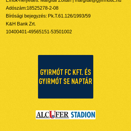
Elnök-helyettes: Margitai Zoltán | margitai@gyirmotfc.hu
Adószám:18525278-2-08
Bírósági bejegyzés: Pk.T.61.126/1993/59
K&H Bank Zrt.
10400401-49565151-53501002