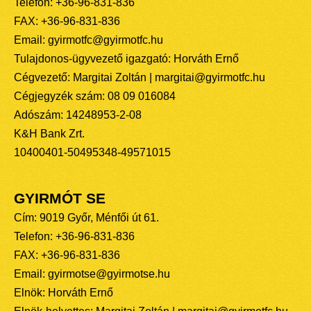
Telefon: +36-96-831-836
FAX: +36-96-831-836
Email: gyirmotfc@gyirmotfc.hu
Tulajdonos-ügyvezető igazgató: Horváth Ernő
Cégvezető: Margitai Zoltán | margitai@gyirmotfc.hu
Cégjegyzék szám: 08 09 016084
Adószám: 14248953-2-08
K&H Bank Zrt.
10400401-50495348-49571015
GYIRMÓT SE
Cím: 9019 Győr, Ménfői út 61.
Telefon: +36-96-831-836
FAX: +36-96-831-836
Email: gyirmotse@gyirmotse.hu
Elnök: Horváth Ernő