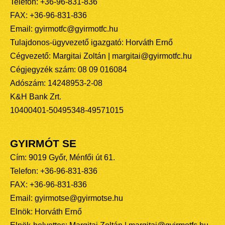
Telefon: +36-96-831-836
FAX: +36-96-831-836
Email: gyirmotfc@gyirmotfc.hu
Tulajdonos-ügyvezető igazgató: Horváth Ernő
Cégvezető: Margitai Zoltán | margitai@gyirmotfc.hu
Cégjegyzék szám: 08 09 016084
Adószám: 14248953-2-08
K&H Bank Zrt.
10400401-50495348-49571015
GYIRMÓT SE
Cím: 9019 Győr, Ménfői út 61.
Telefon: +36-96-831-836
FAX: +36-96-831-836
Email: gyirmotse@gyirmotse.hu
Elnök: Horváth Ernő