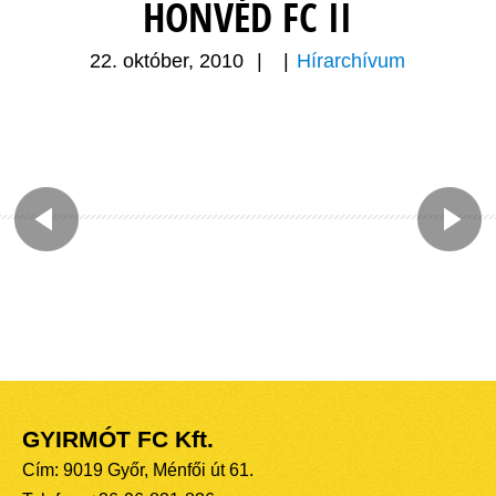
HONVÉD FC II
22. október, 2010
|
|
Hírarchívum
GYIRMÓT FC Kft.
Cím: 9019 Győr, Ménfői út 61.