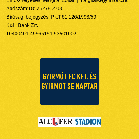
Elnök-helyettes: Margitai Zoltán | margitai@gyirmotfc.hu
Adószám:18525278-2-08
Bírósági bejegyzés: Pk.T.61.126/1993/59
K&H Bank Zrt.
10400401-49565151-53501002