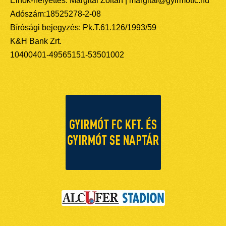
Elnök-helyettes: Margitai Zoltán | margitai@gyirmotfc.hu
Adószám:18525278-2-08
Bírósági bejegyzés: Pk.T.61.126/1993/59
K&H Bank Zrt.
10400401-49565151-53501002