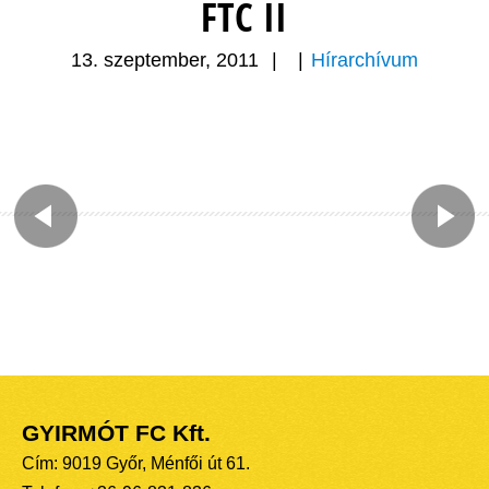
FTC II
13. szeptember, 2011
|
|
Hírarchívum
GYIRMÓT FC Kft.
Cím: 9019 Győr, Ménfői út 61.