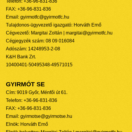
Telefon: +36-96-831-836
FAX: +36-96-831-836
Email: gyirmotfc@gyirmotfc.hu
Tulajdonos-ügyvezető igazgató: Horváth Ernő
Cégvezető: Margitai Zoltán | margitai@gyirmotfc.hu
Cégjegyzék szám: 08 09 016084
Adószám: 14248953-2-08
K&H Bank Zrt.
10400401-50495348-49571015
GYIRMÓT SE
Cím: 9019 Győr, Ménfői út 61.
Telefon: +36-96-831-836
FAX: +36-96-831-836
Email: gyirmotse@gyirmotse.hu
Elnök: Horváth Ernő