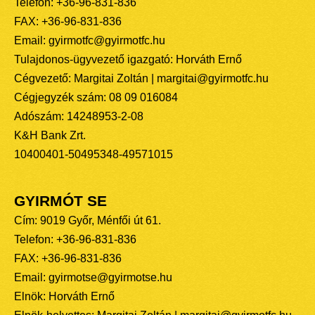
Telefon: +36-96-831-836
FAX: +36-96-831-836
Email: gyirmotfc@gyirmotfc.hu
Tulajdonos-ügyvezető igazgató: Horváth Ernő
Cégvezető: Margitai Zoltán | margitai@gyirmotfc.hu
Cégjegyzék szám: 08 09 016084
Adószám: 14248953-2-08
K&H Bank Zrt.
10400401-50495348-49571015
GYIRMÓT SE
Cím: 9019 Győr, Ménfői út 61.
Telefon: +36-96-831-836
FAX: +36-96-831-836
Email: gyirmotse@gyirmotse.hu
Elnök: Horváth Ernő