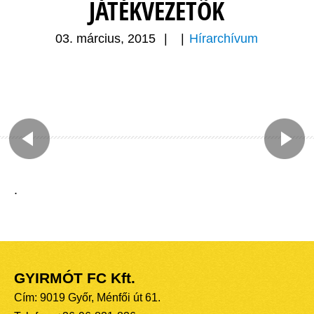
JÁTÉKVEZETÕK
03. március, 2015
|
|
Hírarchívum
.
GYIRMÓT FC Kft.
Cím: 9019 Győr, Ménfői út 61.