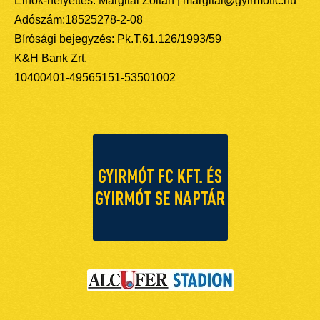
Elnök-helyettes: Margitai Zoltán | margitai@gyirmotfc.hu
Adószám:18525278-2-08
Bírósági bejegyzés: Pk.T.61.126/1993/59
K&H Bank Zrt.
10400401-49565151-53501002