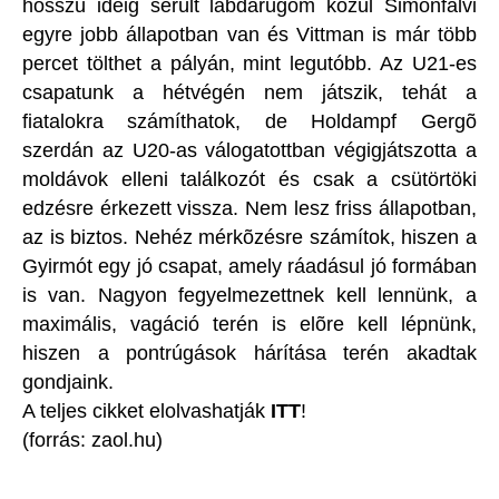
hosszú ideig sérült labdarúgóm közül Simonfalvi
egyre jobb állapotban van és Vittman is már több
percet tölthet a pályán, mint legutóbb. Az U21-es
csapatunk a hétvégén nem játszik, tehát a
fiatalokra számíthatok, de Holdampf Gergõ
szerdán az U20-as válogatottban végigjátszotta a
moldávok elleni találkozót és csak a csütörtöki
edzésre érkezett vissza. Nem lesz friss állapotban,
az is biztos. Nehéz mérkõzésre számítok, hiszen a
Gyirmót egy jó csapat, amely ráadásul jó formában
is van. Nagyon fegyelmezettnek kell lennünk, a
maximális, vagáció terén is elõre kell lépnünk,
hiszen a pontrúgások hárítása terén akadtak
gondjaink.
A teljes cikket elolvashatják
ITT
!
(forrás: zaol.hu)