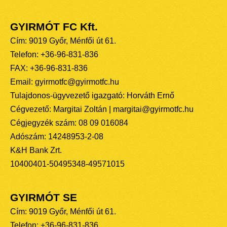
GYIRMÓT FC Kft.
Cím: 9019 Győr, Ménfői út 61.
Telefon: +36-96-831-836
FAX: +36-96-831-836
Email: gyirmotfc@gyirmotfc.hu
Tulajdonos-ügyvezető igazgató: Horváth Ernő
Cégvezető: Margitai Zoltán | margitai@gyirmotfc.hu
Cégjegyzék szám: 08 09 016084
Adószám: 14248953-2-08
K&H Bank Zrt.
10400401-50495348-49571015
GYIRMÓT SE
Cím: 9019 Győr, Ménfői út 61.
Telefon: +36-96-831-836