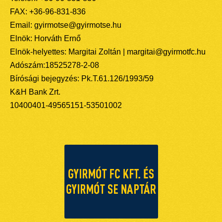
FAX: +36-96-831-836
Email: gyirmotse@gyirmotse.hu
Elnök: Horváth Ernő
Elnök-helyettes: Margitai Zoltán | margitai@gyirmotfc.hu
Adószám:18525278-2-08
Bírósági bejegyzés: Pk.T.61.126/1993/59
K&H Bank Zrt.
10400401-49565151-53501002