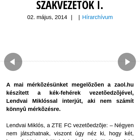
SZAKVEZETÕK I.
02. május, 2014
|
|
Hírarchívum
A mai mérkõzésünket megelõzõen a zaol.hu
készített a kék-fehérek vezetõedzõjével,
Lendvai Miklóssal interjút, aki nem számít
könnyû mérkõzésre.
Lendvai Miklós, a ZTE FC vezetõedzõje:
– Négyen
nem játszhatnak, viszont úgy néz ki, hogy két,