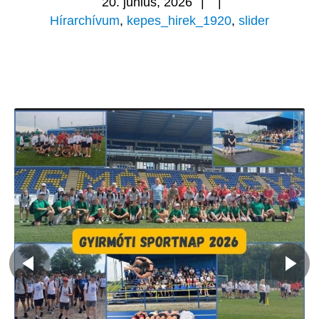
20. június, 2026
|
|
Hírarchívum
,
kepes_hirek_1920
,
slider