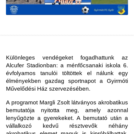
Különleges vendégeket fogadhattunk az
Alcufer Stadionban: a ménfőcsanaki iskola 6.
évfolyamos tanulói töltöttek el nálunk egy
élményekben gazdag sportnapot a Gyirmóti
Művelődési Ház szervezésében.
A programot Margli Zsolt látványos akrobatikus
bemutatója nyitotta meg, amely azonnal
lenyűgözte a gyerekeket. A bemutató után a
vállalkozó kedvű résztvevők néhány
akrobatikus elemet maguk is kipróbálhattak,