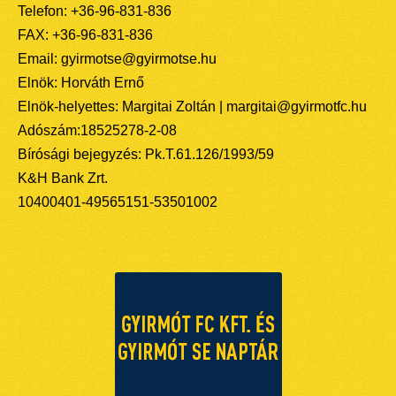
Telefon: +36-96-831-836
FAX: +36-96-831-836
Email: gyirmotse@gyirmotse.hu
Elnök: Horváth Ernő
Elnök-helyettes: Margitai Zoltán | margitai@gyirmotfc.hu
Adószám:18525278-2-08
Bírósági bejegyzés: Pk.T.61.126/1993/59
K&H Bank Zrt.
10400401-49565151-53501002