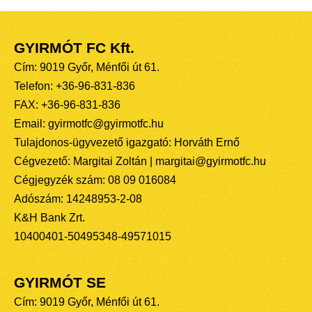
GYIRMÓT FC Kft.
Cím: 9019 Győr, Ménfői út 61.
Telefon: +36-96-831-836
FAX: +36-96-831-836
Email: gyirmotfc@gyirmotfc.hu
Tulajdonos-ügyvezető igazgató: Horváth Ernő
Cégvezető: Margitai Zoltán | margitai@gyirmotfc.hu
Cégjegyzék szám: 08 09 016084
Adószám: 14248953-2-08
K&H Bank Zrt.
10400401-50495348-49571015
GYIRMÓT SE
Cím: 9019 Győr, Ménfői út 61.