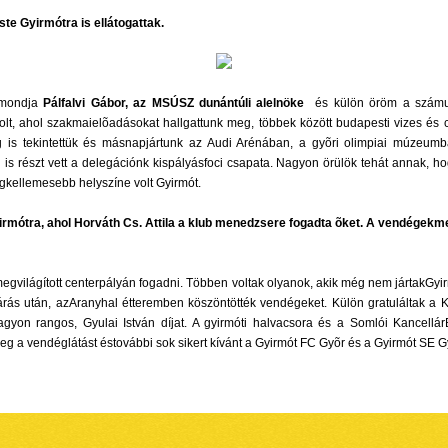
ste Gyirmótra is ellátogattak.
 mondja
Pálfalvi Gábor, az MSÚSZ dunántúli alelnöke
 és külön öröm a számun
lt, ahol szakmaielõadásokat hallgattunk meg, többek között budapesti vizes és c
eg is tekintettük és másnapjártunk az Audi Arénában, a gyõri olimpiai múzeum
is részt vett a delegációnk kispályásfoci csapata. Nagyon örülök tehát annak, 
gkellemesebb helyszíne volt Gyirmót.
rmótra, ahol Horváth Cs. Attila a klub menedzsere fogadta õket. A vendégekmeg
l megvilágított centerpályán fogadni. Többen voltak olyanok, akik még nem jártakGy
árás után, azAranyhal étteremben köszöntötték vendégeket. Külön gratuláltak a K
n rangos, Gyulai István díjat. A gyirmóti halvacsora és a Somlói KancellárBi
 meg a vendéglátást éstovábbi sok sikert kívánt a Gyirmót FC Gyõr és a Gyir