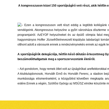
A kongresszuson közel 150 sportújságíró vett részt, akik hétfõn e
– Ezen a kongresszuson vett részt eddig a legtöbb kollégánk
vendégeink. Akongresszus helyszíne a gyõri városháza díszterme vo
programjairól. AzEYOF helyszíneket és az épülõ olimpia falut m
hagyományos Hoffer Józsefrõlelnevezett kispályás labdarúgó tornán 
otthont adott a városunk ennek a rendezvénynekés ennek az egyik le
A sportújságírók delegációja, hétfõn késõ délután érkezettmeg Gyi
beszámolóthallgattak meg a sportszervezetünk életérõl.
– Azt gondolom, hogy remek ötlet volt az újságírókat areflektorokka
A klubtulajdonosok, Horváth Ernõ és Horváth Ferenc, a stadion bej
munkássága elismeréseként, a közgyûlést követõen megkapta anagyo
estére.Ennek a végén, Szöllõsi György az MSÚSZ elnöke köszönte