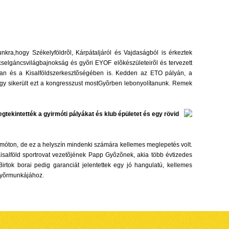
kra,hogy Székelyföldrõl, Kárpátaljáról és Vajdaságból is érkeztek
selgáncsvilágbajnokság és gyõri EYOF elõkészületeirõl és tervezett
ban és a Kisalföldszerkesztõségében is. Kedden az ETO pályán, a
hogy sikerült ezt a kongresszust mostGyõrben lebonyolítanunk. Remek
tekintették a gyirmóti pályákat és klub épületet és egy rövid
irmóton, de ez a helyszín mindenki számára kellemes meglepetés volt.
isalföld sportrovat vezetõjének Papp Gyõzõnek, akia több évtizedes
rtok borai pedig garanciát jelentettek egy jó hangulatú, kellemes
mót SE Gyõrmunkájához.