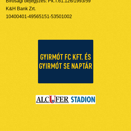
Bírósági bejegyzés: Pk.T.61.126/1993/59
K&H Bank Zrt.
10400401-49565151-53501002