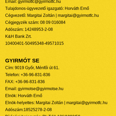
Email: gyirmotfc@gyirmotfc.hu
Tulajdonos-ügyvezető igazgató: Horváth Ernő
Cégvezető: Margitai Zoltán | margitai@gyirmotfc.hu
Cégjegyzék szám: 08 09 016084
Adószám: 14248953-2-08
K&H Bank Zrt.
10400401-50495348-49571015
GYIRMÓT SE
Cím: 9019 Győr, Ménfői út 61.
Telefon: +36-96-831-836
FAX: +36-96-831-836
Email: gyirmotse@gyirmotse.hu
Elnök: Horváth Ernő
Elnök-helyettes: Margitai Zoltán | margitai@gyirmotfc.hu
Adószám:18525278-2-08