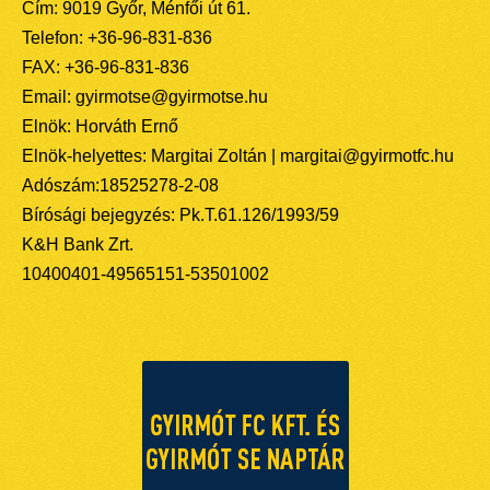
Cím: 9019 Győr, Ménfői út 61.
Telefon: +36-96-831-836
FAX: +36-96-831-836
Email: gyirmotse@gyirmotse.hu
Elnök: Horváth Ernő
Elnök-helyettes: Margitai Zoltán | margitai@gyirmotfc.hu
Adószám:18525278-2-08
Bírósági bejegyzés: Pk.T.61.126/1993/59
K&H Bank Zrt.
10400401-49565151-53501002