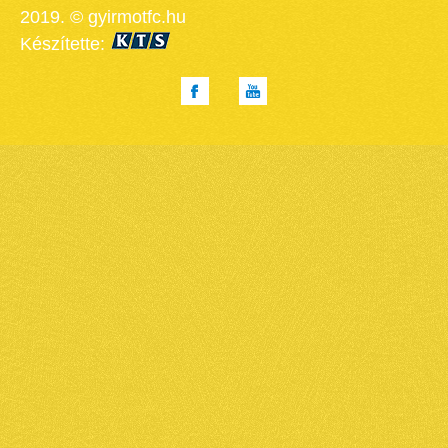
2019. © gyirmotfc.hu
Készítette: