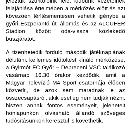
jeleztük szurkolóink felé, klubunk vezetőinek
felajánlása értelmében a mérkőzés előtt és azt
kövezően térítésmentesen vehetik igénybe a
győri Eszperantó úti állomás és az ALCUFER
Stadion között oda-vissza közlekedő
buszjáratot.
A tizenhetedik forduló második játéknapjának
délutáni, kellemes időtöltést kínáló mérkőzése,
a Gyirmót FC Győr – Debreceni VSC találkozó
vasárnap 16.30 órakor kezdődik, amit a
Magyar Televízió M4 Sport csatornája élőben
közvetíti, de azok sem maradnak le az
összecsapásról, akik esetleg nem tudják nézni,
hiszen annak fontos eseményeit, jeleneteit
honlapunkon olvasható állandó szöveges
tudósításunkon keresztül is követhetik.