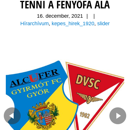
TENNI A FENYŐFA ALÁ
16. december, 2021
|
|
Hírarchívum
,
kepes_hirek_1920
,
slider