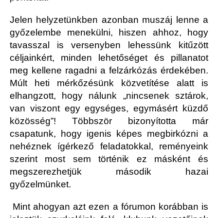
Jelen helyzetünkben azonban muszáj lenne a
győzelembe menekülni, hiszen ahhoz, hogy
tavasszal is versenyben lehessünk kitűzött
céljainkért, minden lehetőséget és pillanatot
meg kellene ragadni a felzárkózás érdekében.
Múlt heti mérkőzésünk közvetítése alatt is
elhangzott, hogy nálunk „nincsenek sztárok,
van viszont egy egységes, egymásért küzdő
közösség”! Többször bizonyította már
csapatunk, hogy igenis képes megbirkózni a
nehéznek ígérkező feladatokkal, reményeink
szerint most sem történik ez másként és
megszerezhetjük második hazai
győzelmünket.
Mint ahogyan azt ezen a fórumon korábban is