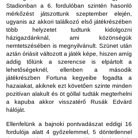
Stadionban a 6. fordulóban szintén hasonló
mérkőzést játszottunk szeptember elején,
ugyanis az akkori találkozó első játékrészében
több helyzetet tudtunk kidolgozni
házigazdánknál, ami közönségük
nemtetszésében is megnyilvánult. Szünet után
aztán óriásit változott a játék képe, hiszen amíg
addig tőlünk a szerencse is elpártolt a
lehetőségeknél, ellenben a második
játékrészben Fortuna kegyeibe fogadta a
hazaiakat, akiknek ezt követően szinte minden
pozitívan alakult és öt góllal tudták megterhelni
a kapuba akkor visszatérő Rusák Edvárd
hálóját.
Ellenfelünk a bajnoki pontvadászat eddigi 16
fordulója alatt 4 győzelemmel, 5 döntetlennel