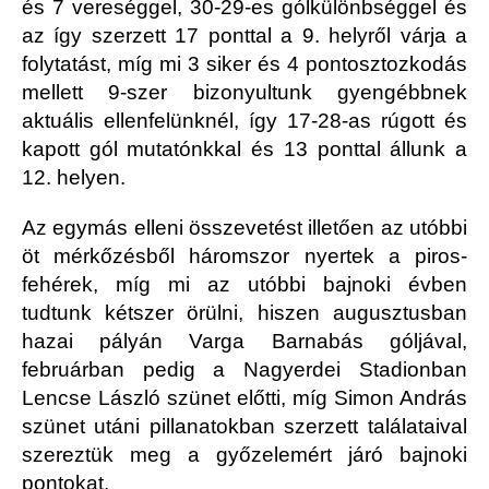
és 7 vereséggel, 30-29-es gólkülönbséggel és
az így szerzett 17 ponttal a 9. helyről várja a
folytatást, míg mi 3 siker és 4 pontosztozkodás
mellett 9-szer bizonyultunk gyengébbnek
aktuális ellenfelünknél, így 17-28-as rúgott és
kapott gól mutatónkkal és 13 ponttal állunk a
12. helyen.
Az egymás elleni összevetést illetően az utóbbi
öt mérkőzésből háromszor nyertek a piros-
fehérek, míg mi az utóbbi bajnoki évben
tudtunk kétszer örülni, hiszen augusztusban
hazai pályán Varga Barnabás góljával,
februárban pedig a Nagyerdei Stadionban
Lencse László szünet előtti, míg Simon András
szünet utáni pillanatokban szerzett találataival
szereztük meg a győzelemért járó bajnoki
pontokat.