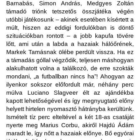
Barnabás, Simon András, Medgyes Zoltán
támadó triónk tetszetős összjátéka végén
utóbbi játékosunk – akinek esetében kísértett a
múlt, hiszen az eddigi fordulókban is döntő
szituációkban rontott – a jobb kapufa tövére
lőtt, ami után a labda a hazaiak hálóőrének,
Markek Tamásnak ölébe perdült vissza. Ha ez
a támadás góllal végződik, teljesen máshogyan
alakulhatott volna a találkozó, de erre szokták
mondani, „a futballban nincs ha”! Ahogyan az
ilyenkor sokszor előfordult már, néhány perc
múlva Luciano Slagveer élt az ajándékba
kapott lehetőségével és így megnyugtató előny
helyett hirtelen nyomasztó hátrányba kerültünk.
Ismételt tíz perc elteltével a két 18-as csatáját
nyerte meg Marius Corbu, akiről Hajdú Ádám
maradt le, így nőtt a hazaiak előnye. Bő egyórai