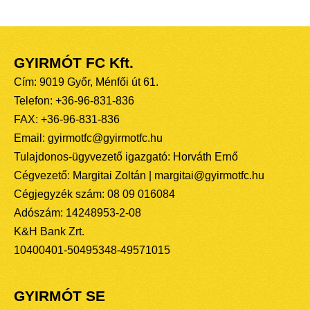
GYIRMÓT FC Kft.
Cím: 9019 Győr, Ménfői út 61.
Telefon: +36-96-831-836
FAX: +36-96-831-836
Email: gyirmotfc@gyirmotfc.hu
Tulajdonos-ügyvezető igazgató: Horváth Ernő
Cégvezető: Margitai Zoltán | margitai@gyirmotfc.hu
Cégjegyzék szám: 08 09 016084
Adószám: 14248953-2-08
K&H Bank Zrt.
10400401-50495348-49571015
GYIRMÓT SE