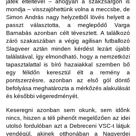
játék elteltével – ahogyan a szakzsargon is
mondja – visszajöhettünk volna a meccsbe, de
Simon András nagy helyzetből lövés helyett a
passzt választotta, a meglepődő Varga
Barnabás azonban célt tévesztett. A találkozó
záró szakaszában a végig agilisan futballozó
Slagveer aztán minden kérdést lezárt újabb
találatával, így elmondható, hogy a nemzetközi
tapasztalattal is bíró hazaiakkal szemben bő
egy félidőn keresztül élt a remény a
pontszerzésre, azonban az első gól döntő
befolyása meghatározta a mérkőzés alakulását
és későbbi végeredményét.
Keseregni azonban sem okunk, sem időnk
nincs, hiszen a téli pihenőt megelőzően az idei
utolsó fordulóban azt a Debreceni VSC-t látjuk
vendégül, akinek otthonában a Nagyerdei