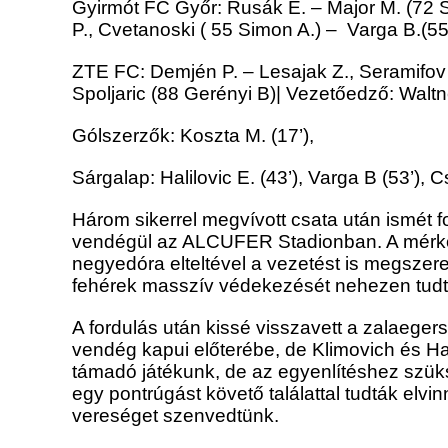
Gyirmót FC Győr: Rusák E. – Major M. (72 Sz
P., Cvetanoski ( 55 Simon A.) – Varga B.(55
ZTE FC: Demjén P. – Lesajak Z., Seramifov N
Spoljaric (88 Gerényi B)| Vezetőedző: Walt
Gólszerzők: Koszta M. (17’),
Sárgalap: Halilovic E. (43’), Varga B (53’), C
Három sikerrel megvívott csata után ismét 
vendégül az ALCUFER Stadionban. A mérkőz
negyedóra elteltével a vezetést is megszer
fehérek masszív védekezését nehezen tudtá
A fordulás után kissé visszavett a zalaegers
vendég kapui előterébe, de Klimovich és Ha
támadó játékunk, de az egyenlítéshez szü
egy pontrúgást követő találattal tudták elvi
vereséget szenvedtünk.