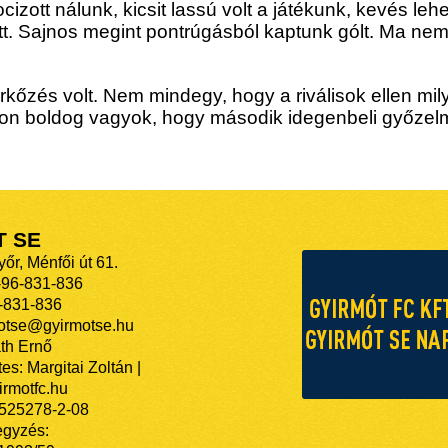
ocizott nálunk, kicsit lassú volt a játékunk, kevés l
ott. Sajnos megint pontrúgásból kaptunk gólt. Ma nem
kőzés volt. Nem mindegy, hogy a riválisok ellen mil
on boldog vagyok, hogy második idegenbeli győzelmü
T SE
őr, Ménfői út 61.
-96-831-836
-831-836
motse@gyirmotse.hu
th Ernő
es: Margitai Zoltán |
rmotfc.hu
525278-2-08
egyzés: