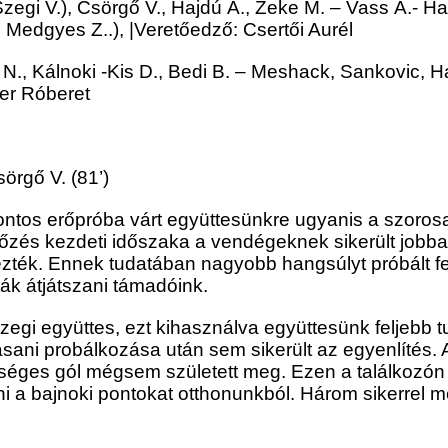
egi V.), Csörgő V., Hajdú Á., Zeke M. – Vass Á.- Has
 Medgyes Z..), |Veretőedző: Csertői Aurél
., Kálnoki -Kis D., Bedi B. – Meshack, Sankovic, Hali
ner Róberet
sörgő V. (81’)
fontos erőpróba várt együttesünkre ugyanis a szorosa
és kezdeti időszaka a vendégeknek sikerült jobba
ezték. Ennek tudatában nagyobb hangsúlyt próbált f
k átjátszani támadóink.
zegi együttes, ezt kihasználva együttesünk feljebb tu
sani probálkozása után sem sikerült az egyenlítés. A
kséges gól mégsem született meg. Ezen a találkoz
nni a bajnoki pontokat otthonunkból. Három sikerrel 