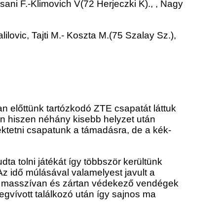
ani F.-Klimovich V(72 Herjeczki K)., , Nagy
lovic, Tajti M.- Koszta M.(75 Szalay Sz.),
n előttünk tartózkodó ZTE csapatát láttuk
n hiszen néhány kisebb helyzet után
ektetni csapatunk a támadásra, de a kék-
dta tolni játékát így többször kerültünk
z idő múlásával valamelyest javult a
ón masszívan és zártan védekező vendégek
megvívott találkozó után így sajnos ma