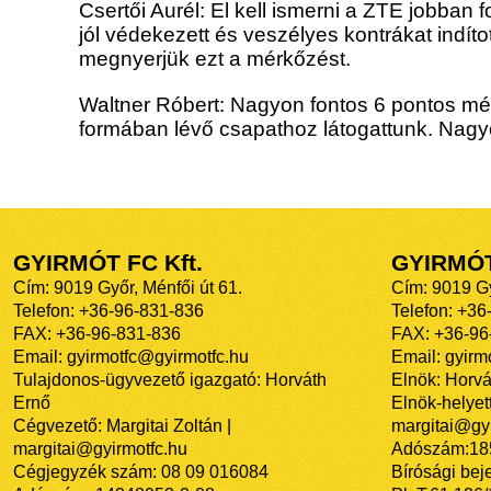
Csertői Aurél: El kell ismerni a ZTE jobban f
jól védekezett és veszélyes kontrákat indít
megnyerjük ezt a mérkőzést.
Waltner Róbert: Nagyon fontos 6 pontos mér
formában lévő csapathoz látogattunk. Nagy
GYIRMÓT FC Kft.
GYIRMÓ
Cím: 9019 Győr, Ménfői út 61.
Cím: 9019 Gy
Telefon: +36-96-831-836
Telefon: +36
FAX: +36-96-831-836
FAX: +36-96
Email: gyirmotfc@gyirmotfc.hu
Email: gyir
Tulajdonos-ügyvezető igazgató: Horváth
Elnök: Horvá
Ernő
Elnök-helyett
Cégvezető: Margitai Zoltán |
margitai@gyi
margitai@gyirmotfc.hu
Adószám:18
Cégjegyzék szám: 08 09 016084
Bírósági bej