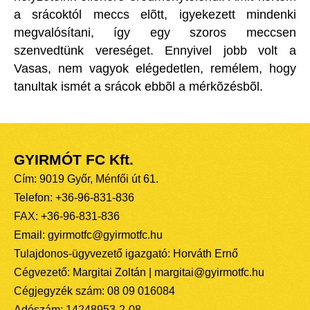
a srácoktól meccs elõtt, igyekezett mindenki
megvalósítani, így egy szoros meccsen
szenvedtünk vereséget. Ennyivel jobb volt a
Vasas, nem vagyok elégedetlen, remélem, hogy
tanultak ismét a srácok ebbõl a mérkõzésbõl.
GYIRMÓT FC Kft.
Cím: 9019 Győr, Ménfői út 61.
Telefon: +36-96-831-836
FAX: +36-96-831-836
Email: gyirmotfc@gyirmotfc.hu
Tulajdonos-ügyvezető igazgató: Horváth Ernő
Cégvezető: Margitai Zoltán | margitai@gyirmotfc.hu
Cégjegyzék szám: 08 09 016084
Adószám: 14248953-2-08