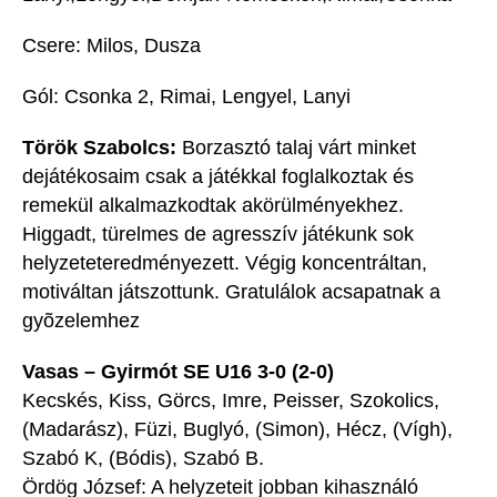
Csere: Milos, Dusza
Gól: Csonka 2, Rimai, Lengyel, Lanyi
Török Szabolcs:
Borzasztó talaj várt minket
dejátékosaim csak a játékkal foglalkoztak és
remekül alkalmazkodtak akörülményekhez.
Higgadt, türelmes de agresszív játékunk sok
helyzeteteredményezett. Végig koncentráltan,
motiváltan játszottunk. Gratulálok acsapatnak a
gyõzelemhez
Vasas – Gyirmót SE U16 3-0 (2-0)
Kecskés, Kiss, Görcs, Imre, Peisser, Szokolics,
(Madarász), Füzi, Buglyó, (Simon), Hécz, (Vígh),
Szabó K, (Bódis), Szabó B.
Ördög József: A helyzeteit jobban kihasználó