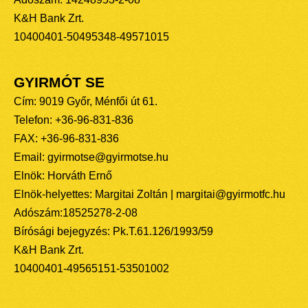
K&H Bank Zrt.
10400401-50495348-49571015
GYIRMÓT SE
Cím: 9019 Győr, Ménfői út 61.
Telefon: +36-96-831-836
FAX: +36-96-831-836
Email: gyirmotse@gyirmotse.hu
Elnök: Horváth Ernő
Elnök-helyettes: Margitai Zoltán | margitai@gyirmotfc.hu
Adószám:18525278-2-08
Bírósági bejegyzés: Pk.T.61.126/1993/59
K&H Bank Zrt.
10400401-49565151-53501002