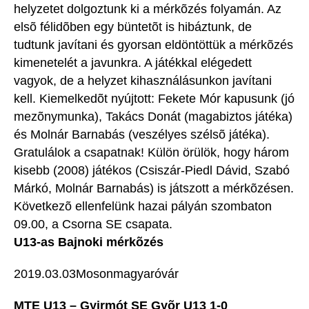
helyzetet dolgoztunk ki a mérkõzés folyamán. Az
elsõ félidõben egy büntetõt is hibáztunk, de
tudtunk javítani és gyorsan eldöntöttük a mérkõzés
kimenetelét a javunkra. A játékkal elégedett
vagyok, de a helyzet kihasználásunkon javítani
kell. Kiemelkedõt nyújtott: Fekete Mór kapusunk (jó
mezõnymunka), Takács Donát (magabiztos játéka)
és Molnár Barnabás (veszélyes szélsõ játéka).
Gratulálok a csapatnak! Külön örülök, hogy három
kisebb (2008) játékos (Csiszár-Piedl Dávid, Szabó
Márkó, Molnár Barnabás) is játszott a mérkõzésen.
Következõ ellenfelünk hazai pályán szombaton
09.00, a Csorna SE csapata.
U13-as Bajnoki mérkõzés
2019.03.03Mosonmagyaróvár
MTE U13 – Gyirmót SE Gyõr U13
1-0