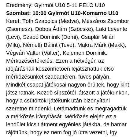
Eredmény: Gyirmót U10 5-11 PELC U10
Szombat: 10:00 Gyirmót U10-Komarno U10
Keret: Tóth Szabolcs (Medve), Mészáros Zsombor
(Zsomesz), Dobos Ádám (Szöcske), Laki Levente
(Levi), Szabó Dominik (Domi), Csaplár Milán
(Milu), Németh Bálint (Teve), Makra Márk (Makk),
Végvári Valter (Valter), Kelemen Dominik,
Mérkõzésértékelés: Ezen a hétvégén az
idõjárásnak köszönhetõen lejátszhattuk elsõ
mérkõzésünket szabadtéren, füves pályán.
Mindkét csapat játékosai nagyon örültek, hogy kint
játszhatnak. Kezdõ sípszótól látszott a játékunkon,
hogy a csütörtöki játékunk után bizonyítani
szeretne mindenki. Letámadtunk és megragadtuk
a mérkõzés irányítását. Mérkõzés elején ez a
lendület kicsit átment egyénies játékba, de hamar
rájöttünk, hogy ez nem fog jó útra vezetni, így