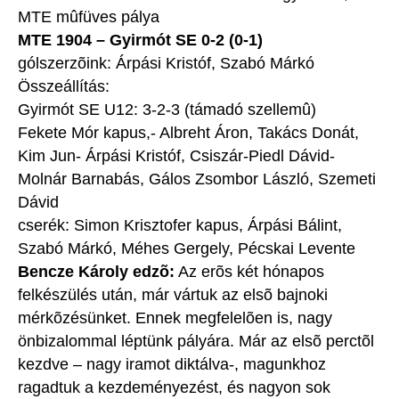
MTE mûfüves pálya
MTE 1904 – Gyirmót SE 0-2 (0-1)
gólszerzõink: Árpási Kristóf, Szabó Márkó
Összeállítás:
Gyirmót SE U12: 3-2-3 (támadó szellemû)
Fekete Mór kapus,- Albreht Áron, Takács Donát,
Kim Jun- Árpási Kristóf, Csiszár-Piedl Dávid-
Molnár Barnabás, Gálos Zsombor László, Szemeti
Dávid
cserék: Simon Krisztofer kapus, Árpási Bálint,
Szabó Márkó, Méhes Gergely, Pécskai Levente
Bencze Károly edzõ:
Az erõs két hónapos
felkészülés után, már vártuk az elsõ bajnoki
mérkõzésünket. Ennek megfelelõen is, nagy
önbizalommal léptünk pályára. Már az elsõ perctõl
kezdve – nagy iramot diktálva-, magunkhoz
ragadtuk a kezdeményezést, és nagyon sok