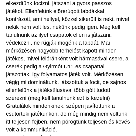
elkezdtünk focizni, játszani a gyors passzos
játékot. Ellenfelünk elõrerúgott labdákkal
kontrázott, ami hellyel, közzel sikerült is neki, mivel
nekik nem volt les, nekünk pedig igen. Meg kell
tanulnunk az ilyet csapatok ellen is játszani,
védekezni, ne rúgják mögénk a labdát. Mai
mérkõzésen nagyobb terhelést kapott minden
játékos, mivel félóránként volt hármasával csere, a
cserék pedig a Gyirmót U11-es csapattal
játszottak, így folyamatos játék volt. Mérkõzésen
végig mi domináltunk, játszottuk a focit, de sajnos
ellenfelünk a játékstílusával több gólt tudott
szerezni (meg kell tanulnunk ezt is kezelni)
Gratulálok mindenkinek, szépen javítottunk a
csütörtöki játékunkon, de még mindig nem voltunk
itt teljesen fejben, nem pörögtünk teljesen és kevés
volt a kommunikáció.