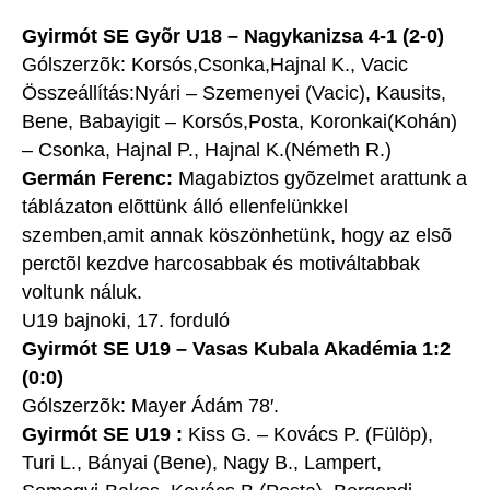
Gyirmót SE Gyõr U18 – Nagykanizsa 4-1 (2-0)
Gólszerzõk: Korsós,Csonka,Hajnal K., Vacic
Összeállítás:Nyári – Szemenyei (Vacic), Kausits,
Bene, Babayigit – Korsós,Posta, Koronkai(Kohán)
– Csonka, Hajnal P., Hajnal K.(Németh R.)
Germán Ferenc:
Magabiztos gyõzelmet arattunk a
táblázaton elõttünk álló ellenfelünkkel
szemben,amit annak köszönhetünk, hogy az elsõ
perctõl kezdve harcosabbak és motiváltabbak
voltunk náluk.
U19 bajnoki, 17. forduló
Gyirmót SE U19 – Vasas Kubala Akadémia 1:2
(0:0)
Gólszerzõk: Mayer Ádám 78′.
Gyirmót SE U19 :
Kiss G. – Kovács P. (Fülöp),
Turi L., Bányai (Bene), Nagy B., Lampert,