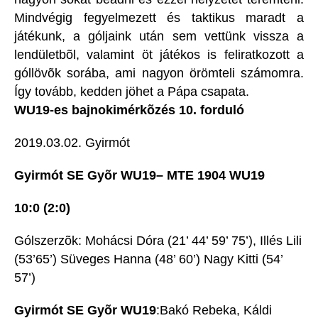
Mindvégig fegyelmezett és taktikus maradt a
játékunk, a góljaink után sem vettünk vissza a
lendületbõl, valamint öt játékos is feliratkozott a
góllövõk sorába, ami nagyon örömteli számomra.
Így tovább, kedden jöhet a Pápa csapata.
WU19-es bajnokimérkõzés 10. forduló
2019.03.02. Gyirmót
Gyirmót SE Gyõr WU19– MTE 1904 WU19
10:0 (2:0)
Gólszerzõk: Mohácsi Dóra (21’ 44’ 59’ 75’), Illés Lili
(53’65’) Süveges Hanna (48’ 60’) Nagy Kitti (54’
57’)
Gyirmót SE Gyõr WU19
:Bakó Rebeka, Káldi