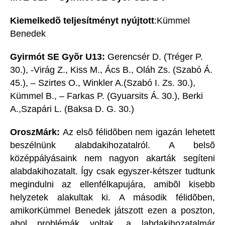
Kiemelkedõ teljesítményt nyújtott
:Kümmel
Benedek
Gyirmót SE Gyõr U13:
Gerencsér D. (Tréger P.
30.), -Virág Z., Kiss M., Ács B., Oláh Zs. (Szabó Á.
45.), – Szirtes O., Winkler A.(Szabó I. Zs. 30.),
Kümmel B., – Farkas P. (Gyuarsits Á. 30.), Berki
A.,Szapári L. (Baksa D. G. 30.)
OroszMárk:
Az elsõ félidõben nem igazán lehetett
beszélnünk alabdakihozatalról. A belsõ
középpályásaink nem nagyon akarták segíteni
alabdakihozatalt. Így csak egyszer-kétszer tudtunk
megindulni az ellenfélkapujára, amibõl kisebb
helyzetek alakultak ki. A második félidõben,
amikorKümmel Benedek játszott ezen a poszton,
ahol problémák voltak, a labdakihozatalmár