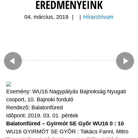
EREDMÉNYEINK
04. március, 2019
|
|
Hírarchívum
Esemény: WU16 Nagypályás Bajnokság Nyugati
csoport, 10. Bajnoki forduló
Rendezõ: Balatonfüred
Idõpont: 2019. 03. 01. péntek
Balatonfüred – Gyirmót SE Gyõr WU16 0 : 10
WU16 GYIRMÓT SE GYÕR : Takács Fanni, Mitro