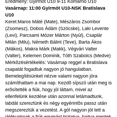
Eredmény: Gyirmót U10 9-11 Komarno U10
Vasárnap: 11:00 Gyirmót U10-NSK Bratislava
U10
Keret:Maros Máté (Mate), Mészáros Zsombor
(Zsomesz), Dobos Ádám (Szöcske), Laki Levente
(Levi), Parcsami Mózer Márton (Nyúl), Csaplár
Milán (Milu), Németh Bálint (Teve), Barta Ákos
(Mákos), Makra Márk (Makk), Végvári Valter
(Valter), Kelemen Dominik, Tóth Szabolcs (Medve)
Mérkõzésértékelés: Vasárnap reggel a Bratislava
csapatát fogadtuk nagyon jó hangulatban.
Bemelegítésünket nézve valami nagyon jóra
számíthattam a mai nap. Kezdõ sípszó után meg is
erõsítették a fiúk, hogy jól láttam, mivel az
ellenfelünk kezdése után azonnal letámadtunk,
labdát szereztünk és négy egyérintõs passz után
megszereztük a vezetést. A gól nagyon jót tett a
játékunknak a fiúk egymást biztatva, hajtva mentek