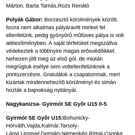
Márton, Barta Tamás,Rozs Renátó
Polyák Gábor:
Borzasztó körülmények között,
focira nem alkalmas pályáravitt minket fel
ellenfelünk, pedig gyönyörû mûfüves pálya is volt
alétesítményben. A saját térfelüket megszállva
védekeztek a többnyire magas erõsvédõikkel.
Nehezen jött meg az elsõ gól, de miután
megrúgtuk esélye sem voltellenfelünknek a
pontszerzésre. Gratulálok a csapatomnak, mert
kizártak mindennehezítõ körülményt és simán
hozták a bajnokság nyitányát.
Nagykanizsa- Gyirmót SE Gyõr U15 0-5
Gyirmót SE Gyõr U15:
Bohunicky-
Horváth,Vajda,Kalmár,Tarsoly-
Lányi,Lengyel,Domján-Nemeskéri,Rimai,Csonka