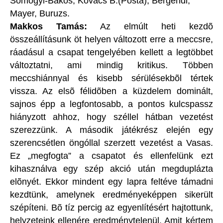
Somogyi-Bakos, Kovács B.(Posta), Bergendi,
Mayer, Buruzs.
Makkos Tamás:
Az elmúlt heti kezdõ
összeállításunk öt helyen változott erre a meccsre,
ráadásul a csapat tengelyében kellett a legtöbbet
változtatni, ami mindig kritikus. Többen
meccshiánnyal és kisebb sérülésekbõl tértek
vissza. Az elsõ félidõben a küzdelem dominált,
sajnos épp a legfontosabb, a pontos kulcspassz
hiányzott ahhoz, hogy széllel hátban vezetést
szerezzünk. A második játékrész elején egy
szerencsétlen öngóllal szerzett vezetést a Vasas.
Ez „megfogta” a csapatot és ellenfelünk ezt
kihasználva egy szép akció után megduplázta
elõnyét. Ekkor mindent egy lapra feltéve támadni
kezdtünk, amelynek eredményeképpen sikerült
szépíteni. Bõ tíz percig az egyenlítésért hajtottunk,
helyzeteink ellenére eredménytelenül. Amit kértem