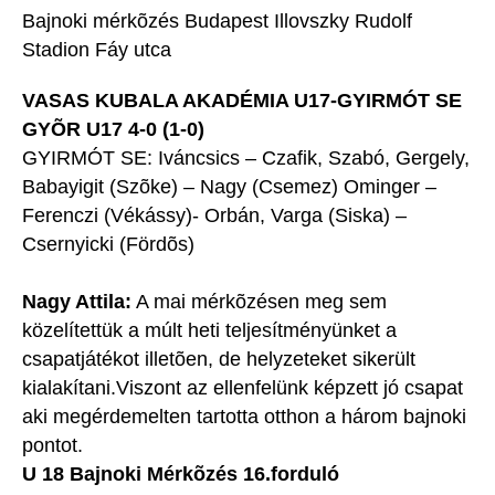
Bajnoki mérkõzés Budapest Illovszky Rudolf
Stadion Fáy utca
VASAS KUBALA AKADÉMIA U17-GYIRMÓT SE
GYÕR U17 4-0 (1-0)
GYIRMÓT SE: Iváncsics – Czafik, Szabó, Gergely,
Babayigit (Szõke) – Nagy (Csemez) Ominger –
Ferenczi (Vékássy)- Orbán, Varga (Siska) –
Csernyicki (Fördõs)
Nagy Attila:
A mai mérkõzésen meg sem
közelítettük a múlt heti teljesítményünket a
csapatjátékot illetõen, de helyzeteket sikerült
kialakítani.Viszont az ellenfelünk képzett jó csapat
aki megérdemelten tartotta otthon a három bajnoki
pontot.
U 18 Bajnoki Mérkõzés 16.forduló