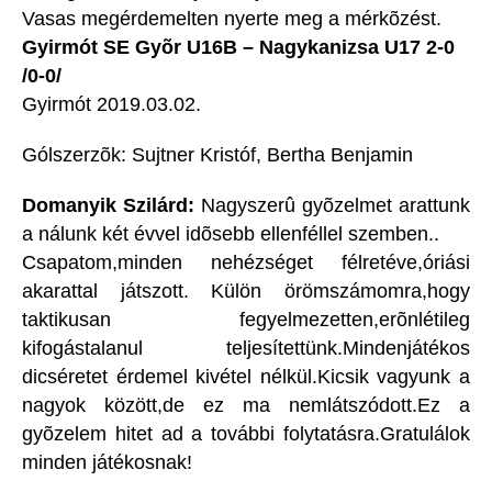
Vasas megérdemelten nyerte meg a mérkõzést.
Gyirmót SE Gyõr U16B – Nagykanizsa U17 2-0
/0-0/
Gyirmót 2019.03.02.
Gólszerzõk: Sujtner Kristóf, Bertha Benjamin
Domanyik Szilárd:
Nagyszerû gyõzelmet arattunk
a nálunk két évvel idõsebb ellenféllel szemben..
Csapatom,minden nehézséget félretéve,óriási
akarattal játszott. Külön örömszámomra,hogy
taktikusan fegyelmezetten,erõnlétileg
kifogástalanul teljesítettünk.Mindenjátékos
dicséretet érdemel kivétel nélkül.Kicsik vagyunk a
nagyok között,de ez ma nemlátszódott.Ez a
gyõzelem hitet ad a további folytatásra.Gratulálok
minden játékosnak!