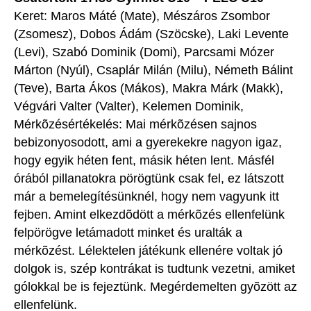
Keret: Maros Máté (Mate), Mészáros Zsombor
(Zsomesz), Dobos Ádám (Szöcske), Laki Levente
(Levi), Szabó Dominik (Domi), Parcsami Mózer
Márton (Nyúl), Csaplár Milán (Milu), Németh Bálint
(Teve), Barta Ákos (Mákos), Makra Márk (Makk),
Végvári Valter (Valter), Kelemen Dominik,
Mérkõzésértékelés: Mai mérkõzésen sajnos
bebizonyosodott, ami a gyerekekre nagyon igaz,
hogy egyik héten fent, másik héten lent. Másfél
órából pillanatokra pörögtünk csak fel, ez látszott
már a bemelegítésünknél, hogy nem vagyunk itt
fejben. Amint elkezdõdött a mérkõzés ellenfelünk
felpörögve letámadott minket és uralták a
mérkõzést. Lélektelen játékunk ellenére voltak jó
dolgok is, szép kontrákat is tudtunk vezetni, amiket
gólokkal be is fejeztünk. Megérdemelten gyõzött az
ellenfelünk.