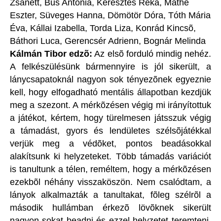
Zsanett, Bus Antónia, Keresztes Réka, Máthé
Eszter, Süveges Hanna, Dömötör Dóra, Tóth Mária
Éva, Kállai Izabella, Torda Liza, Konrád Kincsõ,
Báthori Luca, Gerencsér Adrienn, Bognár Melinda
Kálmán Tibor edzõ:
Az elsõ forduló mindig nehéz.
A felkészülésünk bármennyire is jól sikerült, a
lánycsapatoknál nagyon sok tényezõnek egyeznie
kell, hogy elfogadható mentális állapotban kezdjük
meg a szezont. A mérkõzésen végig mi irányítottuk
a játékot, kértem, hogy türelmesen játsszuk végig
a támadást, gyors és lendületes szélsõjátékkal
verjük meg a védõket, pontos beadásokkal
alakítsunk ki helyzeteket. Több támadás variációt
is tanultunk a télen, reméltem, hogy a mérkõzésen
ezekbõl néhány visszaköszön. Nem csalódtam, a
lányok alkalmazták a tanultakat, fõleg szélrõl a
második hullámban érkezõ lövõknek sikerült
nagyon sokat beadni és ezzel helyzetet teremteni.