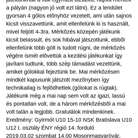
a pályán (nagyon jó volt ezt látni). Ez a lendület
gyorsan 4 gólos elõnyhöz vezetett, ami után sajnos
kicsit visszavettünk, amit ellenfelünk ki is használt,
mivel feljött 4-3ra. Mérkõzés közepén játékunk
kicsit belassult, és sok hibával játszottunk, ebbõl
ellenfelünk több gólt is tudott rúgni, de mérkõzés
végére ismét elõvettük a kezdési játékunkat így
javítani tudtunk, több szép támadást vezettünk,
amiket gólokkal fejeztünk be. Mai mérkõzésen
mindkét kapusunk játszott mezõnyben így
technikailag is fejlõdhettek.(gólokat is rúgtak).
Játékunk még a mai nap sem volt az igazi, lassú
és pontatlan volt, de a három mérkõzésbõl a mai
volt talán a legjobb. Gratulálok mindenkinek.
Eredmény: Gyirmót U10 15-10 NSK Bratislava U10
U12 I. osztály ÉNY régió 14. forduló
2019.03.02 szombat 14.00 Mosonmagyaróvár,