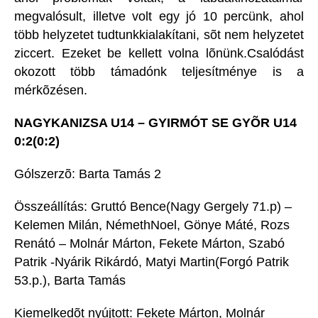
megvalósult, illetve volt egy jó 10 percünk, ahol
több helyzetet tudtunkkialakítani, sõt nem helyzetet
ziccert. Ezeket be kellett volna lõnünk.Csalódást
okozott több támadónk teljesítménye is a
mérkõzésen.
NAGYKANIZSA U14 – GYIRMÓT SE GYÕR U14
0:2(0:2)
Gólszerzõ: Barta Tamás 2
Összeállítás: Gruttó Bence(Nagy Gergely 71.p) –
Kelemen Milán, NémethNoel, Gönye Máté, Rozs
Renátó – Molnár Márton, Fekete Márton, Szabó
Patrik -Nyárik Rikárdó, Matyi Martin(Forgó Patrik
53.p.), Barta Tamás
Kiemelkedõt nyújtott: Fekete Márton, Molnár