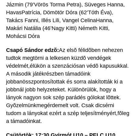
Jázmin (79’Vörös Torma Petra), Süveges Hanna,
HavasPatrícia, Dömötör Dóra (62’Tóth Éva),
Takács Fanni, Illés Lili, Vangel CelinaHanna,
Makári Natália (46’Nagy Kitti) Németh Kitti,
Mohácsi Dóra
Csapó Sándor edzõ:
Az elsõ félidõben nehezen
tudtok megtörni a lelkesen küzdõ vendégek
védelmét,élükön a szenzációsan védõ kapusukkal.
A második játékrészben támadóink
jobbanösszpontosítottak és sorra alakították ki a
jobbnál jobb helyzeteket. Különörülök, hogy a
lányok nagyon sok szép parádés gólokat lõttek.
Gyõzelmünkmegérdemelt volt. Csak dicsérni
tudom a lányokat ezért a szép teljesítményért,fõleg
a támadóinkat.
Csütörtök: 17:30 Gyirmót U10 – PELC U10