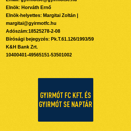
Elnök: Horváth Ernő
Elnök-helyettes: Margitai Zoltán |
margitai@gyirmotfc.hu
Adószám:18525278-2-08
Bírósági bejegyzés: Pk.T.61.126/1993/59
K&H Bank Zrt.
10400401-49565151-53501002