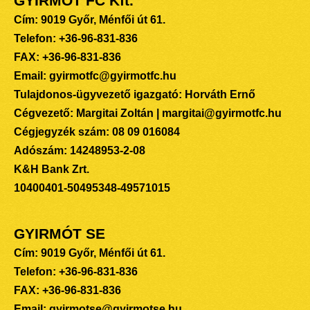
GYIRMÓT FC Kft.
Cím: 9019 Győr, Ménfői út 61.
Telefon: +36-96-831-836
FAX: +36-96-831-836
Email: gyirmotfc@gyirmotfc.hu
Tulajdonos-ügyvezető igazgató: Horváth Ernő
Cégvezető: Margitai Zoltán | margitai@gyirmotfc.hu
Cégjegyzék szám: 08 09 016084
Adószám: 14248953-2-08
K&H Bank Zrt.
10400401-50495348-49571015
GYIRMÓT SE
Cím: 9019 Győr, Ménfői út 61.
Telefon: +36-96-831-836
FAX: +36-96-831-836
Email: gyirmotse@gyirmotse.hu