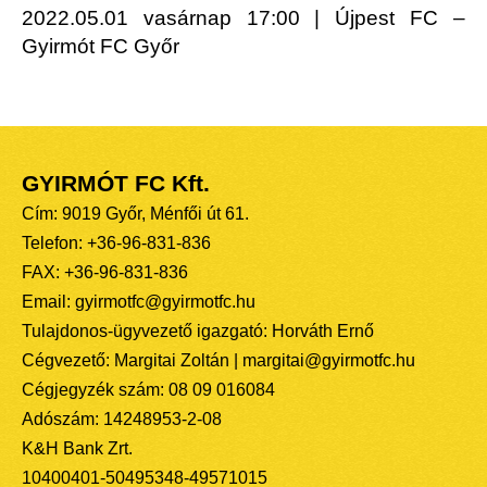
2022.05.01 vasárnap 17:00 | Újpest FC –
Gyirmót FC Győr
GYIRMÓT FC Kft.
Cím: 9019 Győr, Ménfői út 61.
Telefon: +36-96-831-836
FAX: +36-96-831-836
Email: gyirmotfc@gyirmotfc.hu
Tulajdonos-ügyvezető igazgató: Horváth Ernő
Cégvezető: Margitai Zoltán | margitai@gyirmotfc.hu
Cégjegyzék szám: 08 09 016084
Adószám: 14248953-2-08
K&H Bank Zrt.
10400401-50495348-49571015