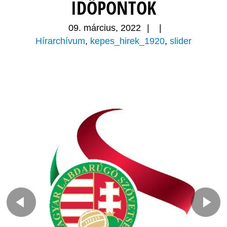
IDŐPONTOK
09. március, 2022
|
|
Hírarchívum
,
kepes_hirek_1920
,
slider