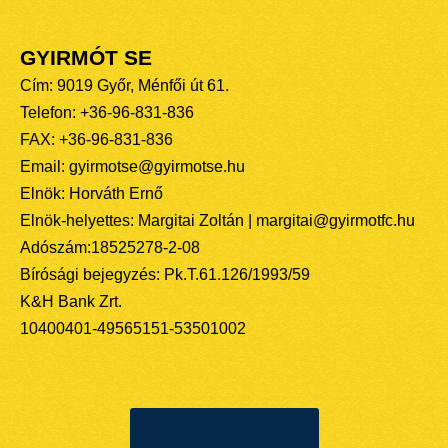
GYIRMÓT SE
Cím: 9019 Győr, Ménfői út 61.
Telefon: +36-96-831-836
FAX: +36-96-831-836
Email: gyirmotse@gyirmotse.hu
Elnök: Horváth Ernő
Elnök-helyettes: Margitai Zoltán | margitai@gyirmotfc.hu
Adószám:18525278-2-08
Bírósági bejegyzés: Pk.T.61.126/1993/59
K&H Bank Zrt.
10400401-49565151-53501002