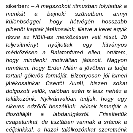
sikerben:
– A megszokott ritmusban folytattuk a
munkát a bajnoki szünetben, annyi
különbséggel, hogy hétvégén hosszabb
pihenőt kaptak játékosaink, illetve a keret egyik
része az NBIII-as mérkőzésen vett részt. Jó
teljesítményt nyújtottak egy látványos
mérkőzésen a Balatonfüred ellen, örültem,
hogy mindenki motiváltan játszott. Nagyon
remélem, hogy Erdei Milán a jövőben is tudja
tartani gólerős formáját. Bizonyosan jól ismeri
játékosainkat Csertői Aurél, hiszen sokat
dolgozott velük, valóban ezért is lesz nehéz a
találkozónk. Nyilvánvalóan tudjuk, hogy egy
sikeres edzőről beszélünk, akinek ismerjük a
filozófiáját a labdarúgásról. Frissítettük
csapatunkat, de tisztában vannak a srácok a
céljainkkal, a hazai találkozónkat szeretnénk