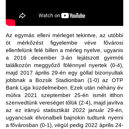
Az egymás elleni mérleget tekintve, az utóbbi
öt mérkőzést figyelembe véve fővárosi
ellenfelünk felé billen a mérleg nyelve, ugyanis
a 2016 december 3-án lejátszott gyirmóti
találkozón meggyőző fölénnyel nyertek (0-4),
majd 2017 április 29-én egy góllal bizonyultak
jobbnak a Bozsik Stadionban (1-0) az OTP
Bank Liga küzdelmeiben. Ezek után néhány év
múlva 2021 szeptember 25-én ismét itthon
szenvedtünk vereséget tőlük (2-4), majd javítva
az ez irányú statisztikát 2022 január 29-én,
ugyancsak élvonalbeli bajnokin tudtunk nyerni
a fővárosban (0-1), végül pedig 2022 április 24-