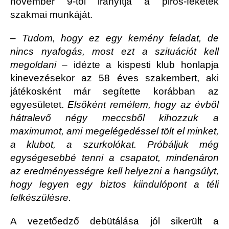
november 9-től irányítja a piros-feketék
szakmai munkáját.
– Tudom, hogy ez egy kemény feladat, de
nincs nyafogás, most ezt a szituációt kell
megoldani –
idézte a kispesti klub honlapja
kinevezésekor az 58 éves szakembert, aki
játékosként már segítette korábban az
egyesületet.
Elsőként remélem, hogy az évből
hátralevő négy meccsből kihozzuk a
maximumot, ami megelégedéssel tölt el minket,
a klubot, a szurkolókat. Próbáljuk még
egységesebbé tenni a csapatot, mindenáron
az eredményességre kell helyezni a hangsúlyt,
hogy legyen egy biztos kiindulópont a téli
felkészülésre.
A vezetőedző debütálása jól sikerült a