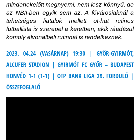
mindenekelőtt megnyerni, nem lesz könnyű, de
az NBII-ben egyik sem az. A fővárosiaknál a
tehetséges fiatalok mellett öt-hat rutinos
futballista is szerepel a keretben, akik ráadásul
komoly élvonalbeli rutinnal is rendelkeznek.
2023. 04.24 (VASÁRNAP) 19:30 | GYŐR-GYIRMÓT,
ALCUFER STADION | GYIRMÓT FC GYŐR – BUDAPEST
HONVÉD 1-1 (1-1) | OTP BANK LIGA 29. FORDULÓ |
ÖSSZEFOGLALÓ