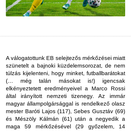
A válogatottunk EB selejtezős mérkőzései miatt
szünetelt a bajnoki küzdelemsorozat, de nem
túlzás kijelenteni, hogy minket, futballbarátokat
(… még talán másokat is!) igencsak
elkényeztetett eredményeivel a Marco Rossi
által irányított nemzeti tizenegy. Az immár
magyar állampolgársággal is rendelkező olasz
mester Baróti Lajos (117), Sebes Gusztáv (69)
és Mészöly Kálmán (61) után a negyedik a
maga 59 mérkőzésével (29 győzelem, 14