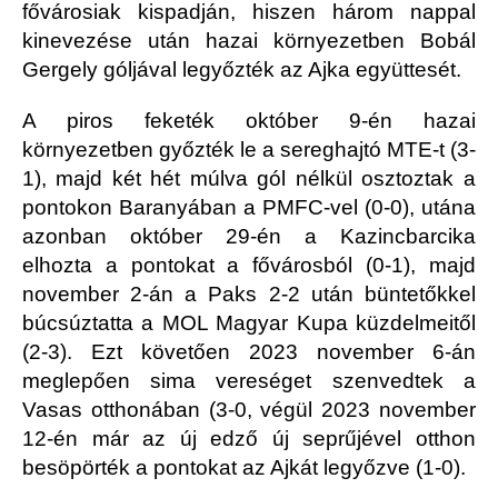
fővárosiak kispadján, hiszen három nappal
kinevezése után hazai környezetben Bobál
Gergely góljával legyőzték az Ajka együttesét.
A piros feketék október 9-én hazai
környezetben győzték le a sereghajtó MTE-t (3-
1), majd két hét múlva gól nélkül osztoztak a
pontokon Baranyában a PMFC-vel (0-0), utána
azonban október 29-én a Kazincbarcika
elhozta a pontokat a fővárosból (0-1), majd
november 2-án a Paks 2-2 után büntetőkkel
búcsúztatta a MOL Magyar Kupa küzdelmeitől
(2-3). Ezt követően 2023 november 6-án
meglepően sima vereséget szenvedtek a
Vasas otthonában (3-0, végül 2023 november
12-én már az új edző új seprűjével otthon
besöpörték a pontokat az Ajkát legyőzve (1-0).