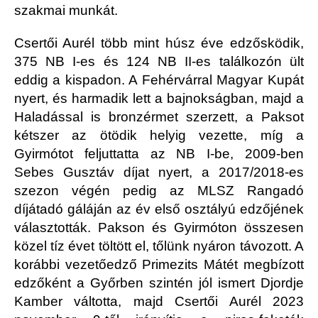
szakmai munkát.
Csertői Aurél több mint húsz éve edzősködik,
375 NB I-es és 124 NB II-es találkozón ült
eddig a kispadon. A Fehérvárral Magyar Kupát
nyert, és harmadik lett a bajnokságban, majd a
Haladással is bronzérmet szerzett, a Paksot
kétszer az ötödik helyig vezette, míg a
Gyirmótot feljuttatta az NB I-be, 2009-ben
Sebes Gusztáv díjat nyert, a 2017/2018-es
szezon végén pedig az MLSZ Rangadó
díjátadó gáláján az év első osztályú edzőjének
választották. Pakson és Gyirmóton összesen
közel tíz évet töltött el, tőlünk nyáron távozott. A
korábbi vezetőedző Primezits Mátét megbízott
edzőként a Győrben szintén jól ismert Djordje
Kamber váltotta, majd Csertői Aurél 2023