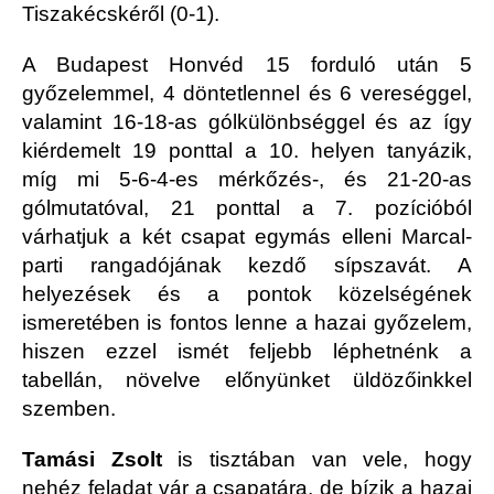
Tiszakécskéről (0-1).
A Budapest Honvéd 15 forduló után 5
győzelemmel, 4 döntetlennel és 6 vereséggel,
valamint 16-18-as gólkülönbséggel és az így
kiérdemelt 19 ponttal a 10. helyen tanyázik,
míg mi 5-6-4-es mérkőzés-, és 21-20-as
gólmutatóval, 21 ponttal a 7. pozícióból
várhatjuk a két csapat egymás elleni Marcal-
parti rangadójának kezdő sípszavát. A
helyezések és a pontok közelségének
ismeretében is fontos lenne a hazai győzelem,
hiszen ezzel ismét feljebb léphetnénk a
tabellán, növelve előnyünket üldözőinkkel
szemben.
Tamási Zsolt
is tisztában van vele, hogy
nehéz feladat vár a csapatára, de bízik a hazai