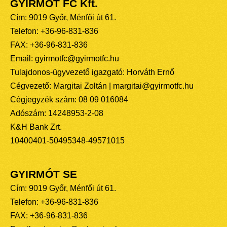
GYIRMÓT FC Kft.
Cím: 9019 Győr, Ménfői út 61.
Telefon: +36-96-831-836
FAX: +36-96-831-836
Email: gyirmotfc@gyirmotfc.hu
Tulajdonos-ügyvezető igazgató: Horváth Ernő
Cégvezető: Margitai Zoltán | margitai@gyirmotfc.hu
Cégjegyzék szám: 08 09 016084
Adószám: 14248953-2-08
K&H Bank Zrt.
10400401-50495348-49571015
GYIRMÓT SE
Cím: 9019 Győr, Ménfői út 61.
Telefon: +36-96-831-836
FAX: +36-96-831-836