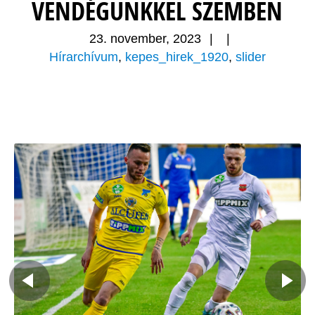
VENDÉGÜNKKEL SZEMBEN
23. november, 2023
|
|
Hírarchívum
,
kepes_hirek_1920
,
slider