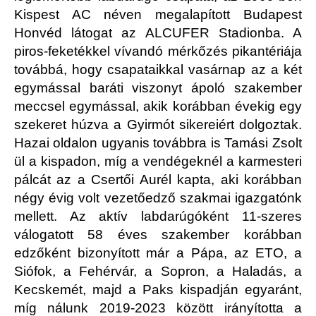
Kispest AC néven megalapított Budapest
Honvéd látogat az ALCUFER Stadionba. A
piros-feketékkel vívandó mérkőzés pikantériája
továbbá, hogy csapataikkal vasárnap az a két
egymással baráti viszonyt ápoló szakember
meccsel egymással, akik korábban évekig egy
szekeret húzva a Gyirmót sikereiért dolgoztak.
Hazai oldalon ugyanis továbbra is Tamási Zsolt
ül a kispadon, míg a vendégeknél a karmesteri
pálcát az a Csertői Aurél kapta, aki korábban
négy évig volt vezetőedző szakmai igazgatónk
mellett. Az aktív labdarúgóként 11-szeres
válogatott 58 éves szakember korábban
edzőként bizonyított már a Pápa, az ETO, a
Siófok, a Fehérvár, a Sopron, a Haladás, a
Kecskemét, majd a Paks kispadján egyaránt,
míg nálunk 2019-2023 között irányította a