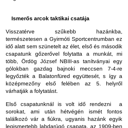
Ismerős arcok taktikai csatája
Visszatérve szűkebb hazánkba,
természetesen a Gyirmóti Sportcentrumban ez
idő alatt sem szünetelt az élet, első és második
csapatunk gőzerővel folytatta a munkát, mi
több, Ördög József NBIII-as tanítványai egy
gólokban gazdag bajnoki meccsen 7-4-re
legyőzték a Balatonfüred együttesét, s így a
középmezőny első felében az 5. helyről
várhatják a folytatást.
Első csapatunknál is volt idő rendezni a
sorokat, ami után hétvégén ismét fontos
találkozó vár a fiúkra, ugyanis hazánk egyik
legismertebb labdarúgó csapata, az 1909-ben