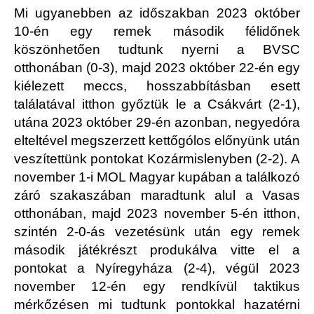
Mi ugyanebben az időszakban 2023 október
10-én egy remek második félidőnek
köszönhetően tudtunk nyerni a BVSC
otthonában (0-3), majd 2023 október 22-én egy
kiélezett meccs, hosszabbításban esett
találatával itthon győztük le a Csákvárt (2-1),
utána 2023 október 29-én azonban, negyedóra
elteltével megszerzett kettőgólos előnyünk után
veszítettünk pontokat Kozármislenyben (2-2). A
november 1-i MOL Magyar kupában a találkozó
záró szakaszában maradtunk alul a Vasas
otthonában, majd 2023 november 5-én itthon,
szintén 2-0-ás vezetésünk után egy remek
második játékrészt produkálva vitte el a
pontokat a Nyíregyháza (2-4), végül 2023
november 12-én egy rendkívül taktikus
mérkőzésen mi tudtunk pontokkal hazatérni