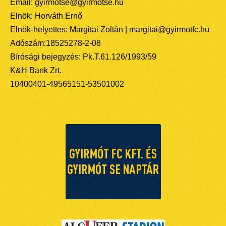
Email: gyirmotse@gyirmotse.hu
Elnök: Horváth Ernő
Elnök-helyettes: Margitai Zoltán | margitai@gyirmotfc.hu
Adószám:18525278-2-08
Bírósági bejegyzés: Pk.T.61.126/1993/59
K&H Bank Zrt.
10400401-49565151-53501002