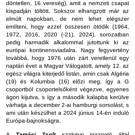
döntetlen, 16 vereség), amit a nemzeti csapat
kispadján töltött. Sokszor elhangzott már az
elmúlt napokban, de nem lehet elégszer
említeni, hogy ezzel összesen ötödik (1964,
1972, 2016, 2020 (-21), 2024), sorozatban
pedig harmadik alkalommal jutottunk ki az
európai kontinensviadalra. Nagy fegyvertény
továbbá, hogy 1976 után zárt veretlenül egy
naptári évet a Magyar Válogatott, amely 12. az
egész világra kiterjedő listán, amin csak Algéria
(19) és Kolumbia (16) előzi meg, így a G
csoportból csoportelsőként végezve, egyenes
ágon kijutva, s így a második kalapba kerülve
várhatja a december 2-ai hamburgi sorsolást, s
ami után készülhet a 2024 június 14-én induló
Európa-bajnokságra.
A
Tamási Zsolt
szakmai igazgató által