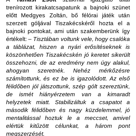
trenírozott kirakatcsapatunk a bajnoki szünet
előtt Medgyes Zoltán, bő félórai játék után
szerzett góljával Tiszakécskéről hozta el a
bajnoki pontokat, ami után szakemberünk így
értékelt:
– Tisztában voltunk vele, hogy csalóka
a táblázat, hiszen a nyári erősítéseknek is
köszönhetően Tiszakécskén jó keretet sikerült
összehozni, de az eredmény nem úgy alakul,
ahogyan szeretnék. Nehéz mérkőzésre
számítottunk, és ez be is igazolódott. Az első
félidőben jól játszottunk, szép gólt szereztünk,
de ismét hiányérzetem van a kimaradt
helyzetek miatt. Stabilizáltuk a csapatot a
második félidőben és nagy küzdelemmel, jó
mentalitással hoztuk le a meccset, amivel
elértük kitűzött célunkat, a három pont
megszerzését.