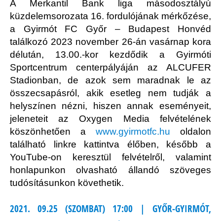
A Merkantil Bank liga másodosztályú
küzdelemsorozata 16. fordulójának mérkőzése,
a Gyirmót FC Győr – Budapest Honvéd
találkozó 2023 november 26-án vasárnap kora
délután, 13.00.-kor kezdődik a Gyirmóti
Sportcentrum centerpályáján az ALCUFER
Stadionban, de azok sem maradnak le az
összecsapásról, akik esetleg nem tudják a
helyszínen nézni, hiszen annak eseményeit,
jeleneteit az Oxygen Media felvételének
köszönhetően a
www.gyirmotfc.hu
oldalon
található linkre kattintva élőben, később a
YouTube-on keresztül felvételről, valamint
honlapunkon olvasható állandó szöveges
tudósításunkon követhetik.
2021. 09.25 (SZOMBAT) 17:00 | GYŐR-GYIRMÓT,