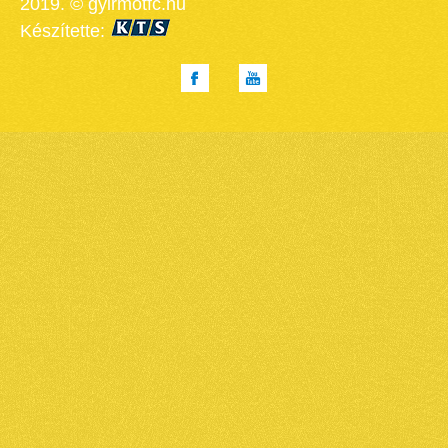
2019. © gyirmotfc.hu
Készítette: