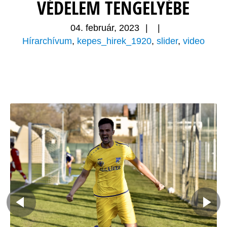
VÉDELEM TENGELYÉBE
04. február, 2023
|
|
Hírarchívum
,
kepes_hirek_1920
,
slider
,
video