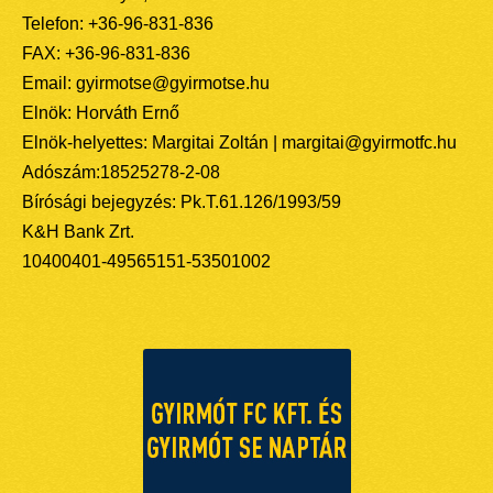
Telefon: +36-96-831-836
FAX: +36-96-831-836
Email: gyirmotse@gyirmotse.hu
Elnök: Horváth Ernő
Elnök-helyettes: Margitai Zoltán | margitai@gyirmotfc.hu
Adószám:18525278-2-08
Bírósági bejegyzés: Pk.T.61.126/1993/59
K&H Bank Zrt.
10400401-49565151-53501002