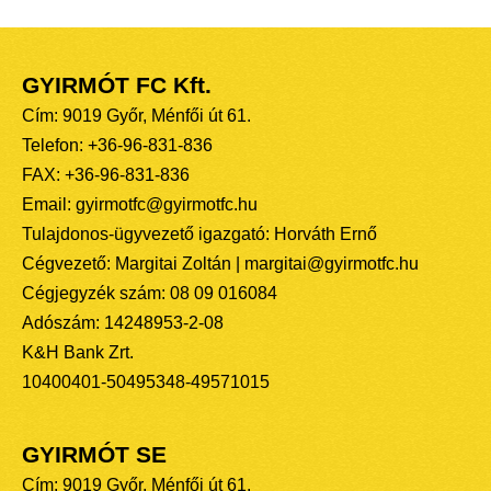
GYIRMÓT FC Kft.
Cím: 9019 Győr, Ménfői út 61.
Telefon: +36-96-831-836
FAX: +36-96-831-836
Email: gyirmotfc@gyirmotfc.hu
Tulajdonos-ügyvezető igazgató: Horváth Ernő
Cégvezető: Margitai Zoltán | margitai@gyirmotfc.hu
Cégjegyzék szám: 08 09 016084
Adószám: 14248953-2-08
K&H Bank Zrt.
10400401-50495348-49571015
GYIRMÓT SE
Cím: 9019 Győr, Ménfői út 61.