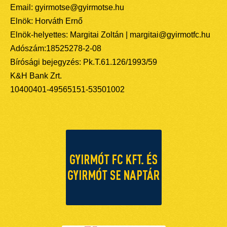
Email: gyirmotse@gyirmotse.hu
Elnök: Horváth Ernő
Elnök-helyettes: Margitai Zoltán | margitai@gyirmotfc.hu
Adószám:18525278-2-08
Bírósági bejegyzés: Pk.T.61.126/1993/59
K&H Bank Zrt.
10400401-49565151-53501002