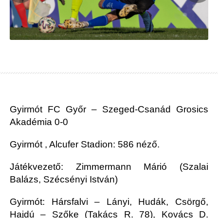
Gyirmót FC Győr – Szeged-Csanád Grosics
Akadémia
0-0
Gyirmót , Alcufer Stadion: 586 néző.
Játékvezető: Zimmermann Márió (Szalai
Balázs, Szécsényi István)
Gyirmót: Hársfalvi – Lányi, Hudák, Csörgő,
Hajdú – Szőke (Takács R. 78), Kovács D.