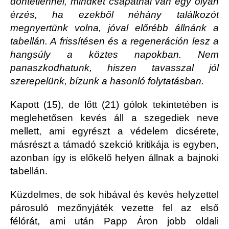
döntetlennel, mindkét csapatnál van egy olyan
érzés, ha ezekből néhány találkozót
megnyertünk volna, jóval előrébb állnánk a
tabellán. A frissítésen és a regeneráción lesz a
hangsúly a köztes napokban. Nem
panaszkodhatunk, hiszen tavasszal jól
szerepelünk, bízunk a hasonló folytatásban.
Kapott (15), de lőtt (21) gólok tekintetében is
meglehetősen kevés áll a szegediek neve
mellett, ami egyrészt a védelem dicsérete,
másrészt a támadó szekció kritikája is egyben,
azonban így is előkelő helyen állnak a bajnoki
tabellán.
Küzdelmes, de sok hibával és kevés helyzettel
párosuló mezőnyjáték vezette fel az első
félórát, ami után Papp Áron jobb oldali