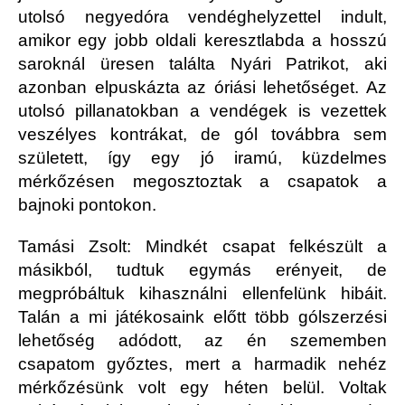
utolsó negyedóra vendéghelyzettel indult,
amikor egy jobb oldali keresztlabda a hosszú
saroknál üresen találta Nyári Patrikot, aki
azonban elpuskázta az óriási lehetőséget. Az
utolsó pillanatokban a vendégek is vezettek
veszélyes kontrákat, de gól továbbra sem
született, így egy jó iramú, küzdelmes
mérkőzésen megosztoztak a csapatok a
bajnoki pontokon.
Tamási Zsolt: Mindkét csapat felkészült a
másikból, tudtuk egymás erényeit, de
megpróbáltuk kihasználni ellenfelünk hibáit.
Talán a mi játékosaink előtt több gólszerzési
lehetőség adódott, az én szememben
csapatom győztes, mert a harmadik nehéz
mérkőzésünk volt egy héten belül. Voltak