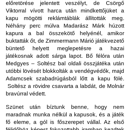
előretörése jelentett veszélyt, de Csörgő
Viktorral vívott harca után mindkettőjüket a
kapu mögötti reklámtáblák állították meg.
Néhány perc múlva Madarász Márk húzott
kapura a bal összekötő helyénél, amikor
buktatták őt, de Zimmermann Márió játékvezető
büntető helyett meglepetésre a hazai
játékosnak adott sárga lapot. Bő félóra után
Medgyes – Soltész bal oldali összjátéka után
utóbbi lövését blokkolták a vendégvédők, majd
Adamcsek szabadrúgásból lőtt a kapu fölé.
Soltész a rövidre csavarta a labdát, de Molnár
bravúrral védett.
Szünet után bíztunk benne, hogy nem
maradnak munka nélkül a kapusok, és a játék
fő eleme, a gól is főszerepet vállal. Az első
félidőhöz képest fokozottabb iramban kezdtek