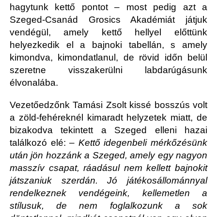
hagytunk kettő pontot – most pedig azt a
Szeged-Csanád Grosics Akadémiát játjuk
vendégül, amely kettő hellyel előttünk
helyezkedik el a bajnoki tabellán, s amely
kimondva, kimondatlanul, de rövid időn belül
szeretne visszakerülni labdarúgásunk
élvonalába.
Vezetőedzőnk Tamási Zsolt kissé bosszús volt
a zöld-fehéreknél kimaradt helyzetek miatt, de
bizakodva tekintett a Szeged elleni hazai
találkozó elé:
– Kettő idegenbeli mérkőzésünk
után jön hozzánk a Szeged, amely egy nagyon
masszív csapat, ráadásul nem kellett bajnokit
játszaniuk szerdán. Jó játékosállománnyal
rendelkeznek vendégeink, kellemetlen a
stílusuk, de nem foglalkozunk a sok