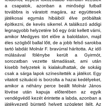
a csapatok, azonban a minőségi futball
továbbra is váratott magára, az együttesek
játékosai egymás hibáiból élve próbáltak
építkezni, de kevés sikerrel. A találkozó addigi
legnagyobb helyzetére bő egy órát kellett várni,
amikor Medgyes tört előre a baloldalon, majd
éles szögből ballal lőtt, de a jobb felső sarokba
tartó labdát Molnár F. bravúrral hárította. Az idő
múlásával fölénybe került a Gyirmót,
sorozatban vezette támadásait, ami után
kisebb helyzetek is kialakulhattak, de sokáig
csak a sárga lapok színesítették a játékot. Egy
vitatott szituáció is borzolta a hazai kedélyeket,
amikor a néhány perce beállt Molnár János
lövése után kapuja előterében az egyik
vendégvédő kezét érintette a labda, azonban a
játékvezető büntető helyett szögletet ítélt. Az