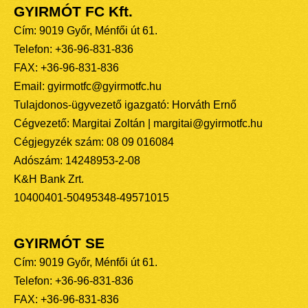
GYIRMÓT FC Kft.
Cím: 9019 Győr, Ménfői út 61.
Telefon: +36-96-831-836
FAX: +36-96-831-836
Email: gyirmotfc@gyirmotfc.hu
Tulajdonos-ügyvezető igazgató: Horváth Ernő
Cégvezető: Margitai Zoltán | margitai@gyirmotfc.hu
Cégjegyzék szám: 08 09 016084
Adószám: 14248953-2-08
K&H Bank Zrt.
10400401-50495348-49571015
GYIRMÓT SE
Cím: 9019 Győr, Ménfői út 61.
Telefon: +36-96-831-836
FAX: +36-96-831-836