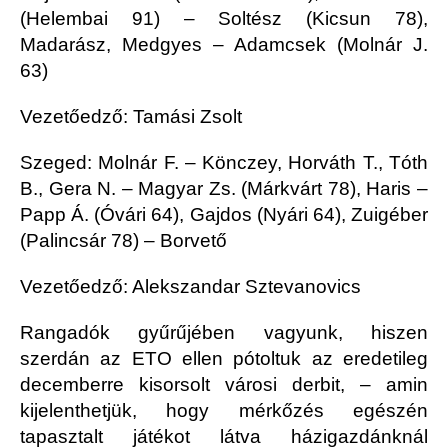
(Helembai 91) – Soltész (Kicsun 78),
Madarász, Medgyes – Adamcsek (Molnár J.
63)
Vezetőedző: Tamási Zsolt
Szeged: Molnár F. – Könczey, Horváth T., Tóth
B., Gera N. – Magyar Zs. (Márkvárt 78), Haris –
Papp Á. (Óvári 64), Gajdos (Nyári 64), Zuigéber
(Palincsár 78) – Borvető
Vezetőedző: Alekszandar Sztevanovics
Rangadók gyűrűjében vagyunk, hiszen
szerdán az ETO ellen pótoltuk az eredetileg
decemberre kisorsolt városi derbit, – amin
kijelenthetjük, hogy mérkőzés egészén
tapasztalt játékot látva házigazdánknál