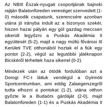
Az NBIII Észak-nyugati csoportjának bajnoki
rajtján Balatonfüreden vereséget szenvedett (1-
0) második csapatunk, szerencsére azonban
utána jó irányba indult az a bizonyos szekér,
hiszen hazai pályán egy gól gazdag meccsen
sikerült legyőzni a Puskás Akadémia II
együttesét (5-2), majd a nagy múltú fővárosi III
Kerületi TVE otthonából hoztak el a fiúk egy
pontot (2-2), végül az legutóbbi játéknapon
Bicskéről térhettek haza sikerrel (0-2).
Mindezek után az ötödik fordulóban azt a
Dorogi FC-t láttuk vendégül a Gyirmóti
Sportcentrumban, ami eddig Zalaegerszegről
tudta elhozni a pontokat (1-2), utána otthon
győzte le a Budaörs gárdáját (2-0), majd
Balatonfüreden (1-1) és a Puskás Akadémia II