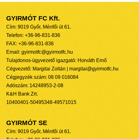
GYIRMÓT FC Kft.
Cím: 9019 Győr, Ménfői út 61.
Telefon: +36-96-831-836
FAX: +36-96-831-836
Email: gyirmotfc@gyirmotfc.hu
Tulajdonos-ügyvezető igazgató: Horváth Ernő
Cégvezető: Margitai Zoltán | margitai@gyirmotfc.hu
Cégjegyzék szám: 08 09 016084
Adószám: 14248953-2-08
K&H Bank Zrt.
10400401-50495348-49571015
GYIRMÓT SE
Cím: 9019 Győr, Ménfői út 61.