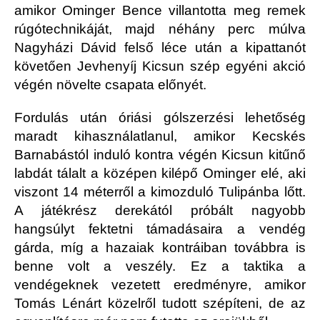
amikor Ominger Bence villantotta meg remek
rúgótechnikáját, majd néhány perc múlva
Nagyházi Dávid felső léce után a kipattanót
követően Jevhenyíj Kicsun szép egyéni akció
végén növelte csapata előnyét.
Fordulás után óriási gólszerzési lehetőség
maradt kihasználatlanul, amikor Kecskés
Barnabástól induló kontra végén Kicsun kitűnő
labdát tálalt a középen kilépő Ominger elé, aki
viszont 14 méterről a kimozduló Tulipánba lőtt.
A játékrész derekától próbált nagyobb
hangsúlyt fektetni támadásaira a vendég
gárda, míg a hazaiak kontráiban továbbra is
benne volt a veszély. Ez a taktika a
vendégeknek vezetett eredményre, amikor
Tomás Lénárt közelről tudott szépíteni, de az