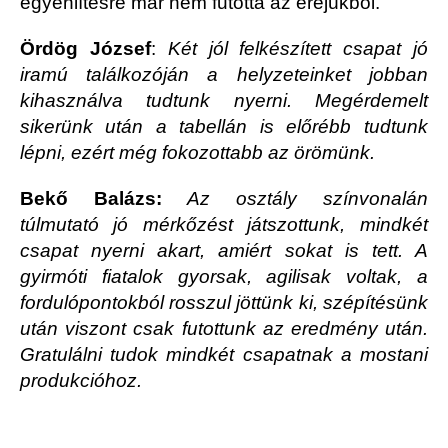
egyenlítésre már nem futotta az erejükből.
Ördög József
:
Két jól felkészített csapat jó
iramú találkozóján a helyzeteinket jobban
kihasználva tudtunk nyerni. Megérdemelt
sikerünk után a tabellán is előrébb tudtunk
lépni, ezért még fokozottabb az örömünk.
Bekő Balázs:
Az osztály színvonalán
túlmutató jó mérkőzést játszottunk, mindkét
csapat nyerni akart, amiért sokat is tett. A
gyirmóti fiatalok gyorsak, agilisak voltak, a
fordulópontokból rosszul jöttünk ki, szépítésünk
után viszont csak futottunk az eredmény után.
Gratulálni tudok mindkét csapatnak a mostani
produkcióhoz.