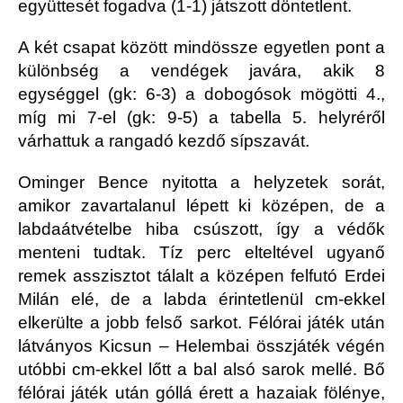
együttesét fogadva (1-1) játszott döntetlent.
A két csapat között mindössze egyetlen pont a
különbség a vendégek javára, akik 8
egységgel (gk: 6-3) a dobogósok mögötti 4.,
míg mi 7-el (gk: 9-5) a tabella 5. helyréről
várhattuk a rangadó kezdő sípszavát.
Ominger Bence nyitotta a helyzetek sorát,
amikor zavartalanul lépett ki középen, de a
labdaátvételbe hiba csúszott, így a védők
menteni tudtak. Tíz perc elteltével ugyanő
remek asszisztot tálalt a középen felfutó Erdei
Milán elé, de a labda érintetlenül cm-ekkel
elkerülte a jobb felső sarkot. Félórai játék után
látványos Kicsun – Helembai összjáték végén
utóbbi cm-ekkel lőtt a bal alsó sarok mellé. Bő
félórai játék után góllá érett a hazaiak fölénye,