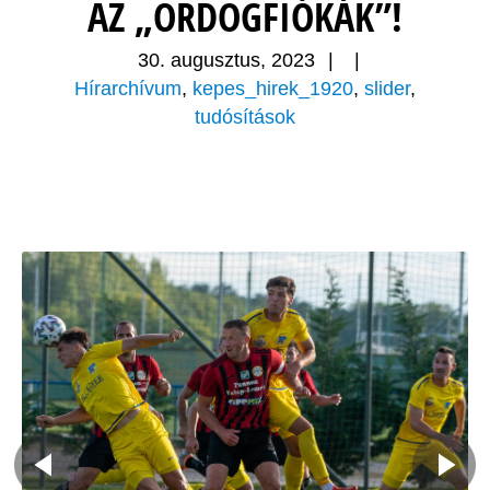
AZ „ÖRDÖGFIÓKÁK”!
30. augusztus, 2023
|
|
Hírarchívum
,
kepes_hirek_1920
,
slider
,
tudósítások