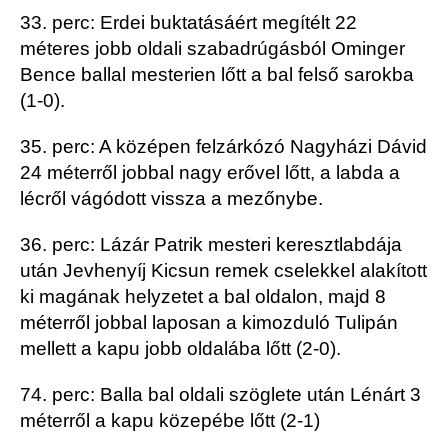
33. perc: Erdei buktatásáért megítélt 22
méteres jobb oldali szabadrúgásból Ominger
Bence ballal mesterien lőtt a bal felső sarokba
(1-0).
35. perc: A középen felzárkózó Nagyházi Dávid
24 méterről jobbal nagy erővel lőtt, a labda a
lécről vágódott vissza a mezőnybe.
36. perc: Lázár Patrik mesteri keresztlabdája
után Jevhenyíj Kicsun remek cselekkel alakított
ki magának helyzetet a bal oldalon, majd 8
méterről jobbal laposan a kimozduló Tulipán
mellett a kapu jobb oldalába lőtt (2-0).
74. perc: Balla bal oldali szöglete után Lénárt 3
méterről a kapu közepébe lőtt (2-1)