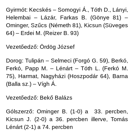
Gyirmót: Kecskés – Somogyi Á., Tóth D., Lányi,
Helembai – Lázár, Farkas B. (Gönye 81) –
Ominger, Szűcs (Németh 81), Kicsun (Süveges
64) – Erdei M. (Reizer B. 93)
Vezetőedző: Ördög József
Dorog: Tulipán – Selmeci (Forgó G. 59), Berkó,
Ferkó, Papp M. – Lénárt – Tóth L. (Ferkó M.
75), Harmat, Nagyházi (Hoszpodár 64), Barna
(Balla sz.) – Vígh Á.
Vezetőedző: Bekő Balázs
Gólszerző: Ominger B. (1-0) a 33. percben,
Kicsun J. (2-0) a 36. percben illerve, Tomás
Lénárt (2-1) a 74. percben