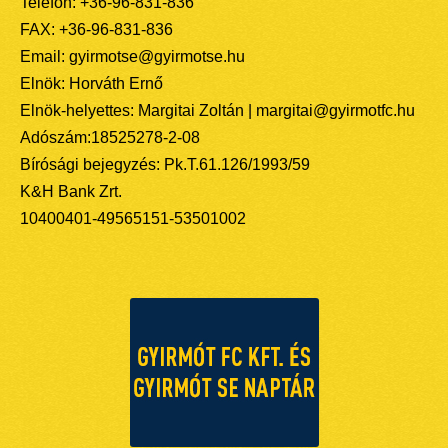
Telefon: +36-96-831-836
FAX: +36-96-831-836
Email: gyirmotse@gyirmotse.hu
Elnök: Horváth Ernő
Elnök-helyettes: Margitai Zoltán | margitai@gyirmotfc.hu
Adószám:18525278-2-08
Bírósági bejegyzés: Pk.T.61.126/1993/59
K&H Bank Zrt.
10400401-49565151-53501002