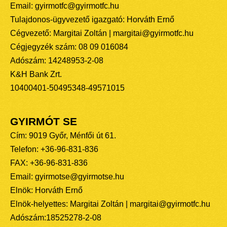
Email: gyirmotfc@gyirmotfc.hu
Tulajdonos-ügyvezető igazgató: Horváth Ernő
Cégvezető: Margitai Zoltán | margitai@gyirmotfc.hu
Cégjegyzék szám: 08 09 016084
Adószám: 14248953-2-08
K&H Bank Zrt.
10400401-50495348-49571015
GYIRMÓT SE
Cím: 9019 Győr, Ménfői út 61.
Telefon: +36-96-831-836
FAX: +36-96-831-836
Email: gyirmotse@gyirmotse.hu
Elnök: Horváth Ernő
Elnök-helyettes: Margitai Zoltán | margitai@gyirmotfc.hu
Adószám:18525278-2-08