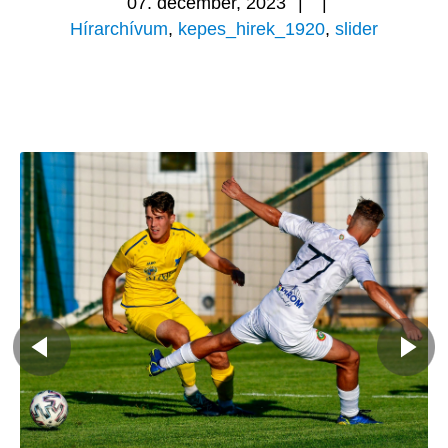
07. december, 2023
|
|
Hírarchívum
,
kepes_hirek_1920
,
slider