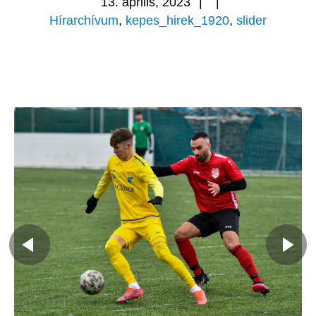
13. április, 2023
|
|
Hírarchívum
,
kepes_hirek_1920
,
slider