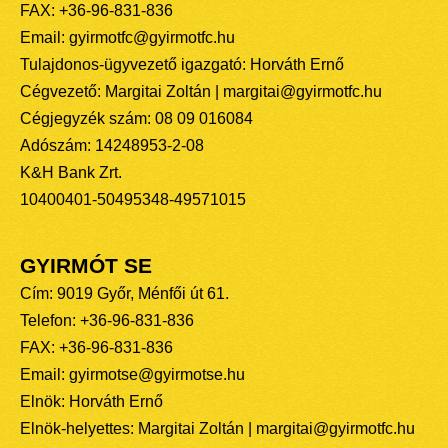
FAX: +36-96-831-836
Email: gyirmotfc@gyirmotfc.hu
Tulajdonos-ügyvezető igazgató: Horváth Ernő
Cégvezető: Margitai Zoltán | margitai@gyirmotfc.hu
Cégjegyzék szám: 08 09 016084
Adószám: 14248953-2-08
K&H Bank Zrt.
10400401-50495348-49571015
GYIRMÓT SE
Cím: 9019 Győr, Ménfői út 61.
Telefon: +36-96-831-836
FAX: +36-96-831-836
Email: gyirmotse@gyirmotse.hu
Elnök: Horváth Ernő
Elnök-helyettes: Margitai Zoltán | margitai@gyirmotfc.hu