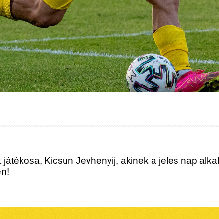
 játékosa, Kicsun Jevhenyij, akinek a jeles nap alk
en!