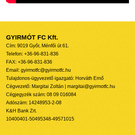
GYIRMÓT FC Kft.
Cím: 9019 Győr, Ménfői út 61.
Telefon: +36-96-831-836
FAX: +36-96-831-836
Email: gyirmotfc@gyirmotfc.hu
Tulajdonos-ügyvezető igazgató: Horváth Ernő
Cégvezető: Margitai Zoltán | margitai@gyirmotfc.hu
Cégjegyzék szám: 08 09 016084
Adószám: 14248953-2-08
K&H Bank Zrt.
10400401-50495348-49571015