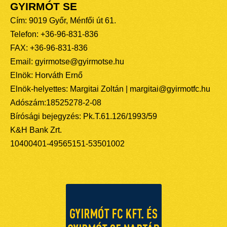
GYIRMÓT SE
Cím: 9019 Győr, Ménfői út 61.
Telefon: +36-96-831-836
FAX: +36-96-831-836
Email: gyirmotse@gyirmotse.hu
Elnök: Horváth Ernő
Elnök-helyettes: Margitai Zoltán | margitai@gyirmotfc.hu
Adószám:18525278-2-08
Bírósági bejegyzés: Pk.T.61.126/1993/59
K&H Bank Zrt.
10400401-49565151-53501002