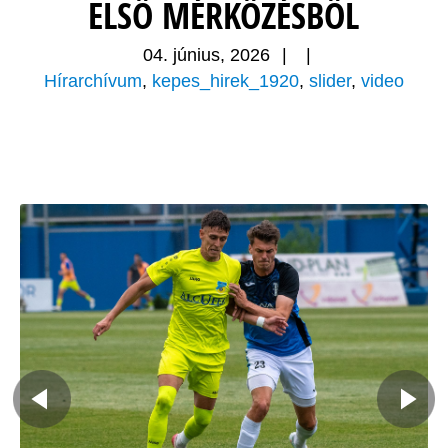
ELSŐ MÉRKŐZÉSBŐL
04. június, 2026
|
|
Hírarchívum
,
kepes_hirek_1920
,
slider
,
video