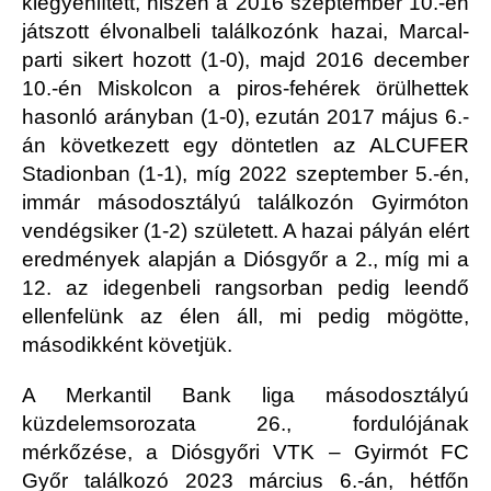
kiegyenlített, hiszen a 2016 szeptember 10.-én
játszott élvonalbeli találkozónk hazai, Marcal-
parti sikert hozott (1-0), majd 2016 december
10.-én Miskolcon a piros-fehérek örülhettek
hasonló arányban (1-0), ezután 2017 május 6.-
án következett egy döntetlen az ALCUFER
Stadionban (1-1), míg 2022 szeptember 5.-én,
immár másodosztályú találkozón Gyirmóton
vendégsiker (1-2) született. A hazai pályán elért
eredmények alapján a Diósgyőr a 2., míg mi a
12. az idegenbeli rangsorban pedig leendő
ellenfelünk az élen áll, mi pedig mögötte,
másodikként követjük.
A Merkantil Bank liga másodosztályú
küzdelemsorozata 26., fordulójának
mérkőzése, a Diósgyőri VTK – Gyirmót FC
Győr találkozó 2023 március 6.-án, hétfőn