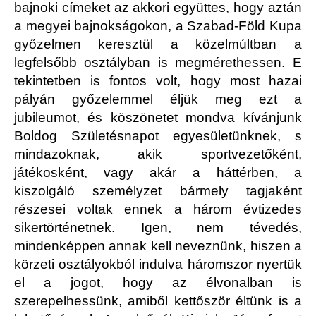
bajnoki címeket az akkori együttes, hogy aztán
a megyei bajnokságokon, a Szabad-Föld Kupa
győzelmen keresztül a közelmúltban a
legfelsőbb osztályban is megmérethessen. E
tekintetben is fontos volt, hogy most hazai
pályán győzelemmel éljük meg ezt a
jubileumot, és köszönetet mondva kívánjunk
Boldog Születésnapot egyesületünknek, s
mindazoknak, akik sportvezetőként,
játékosként, vagy akár a háttérben, a
kiszolgáló személyzet bármely tagjaként
részesei voltak ennek a három évtizedes
sikertörténetnek. Igen, nem tévedés,
mindenképpen annak kell neveznünk, hiszen a
körzeti osztályokból indulva háromszor nyertük
el a jogot, hogy az élvonalban is
szerepelhessünk, amiből kettőször éltünk is a