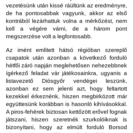
vezetésünk után kissé ráültünk az eredményre,
de ha pontosabbak vagyunk, akkor az első
kontrából lezárhattuk volna a mérkőzést, nem
kell a végére várni, de a három pont
megszerzése volt a legfontosabb.
Az imént említett hátsó régióban szereplő
csapatok után azonban a következő forduló
hétfői záró napján meglehetősen nehezebbnek
ígérkező feladat vár játékosainkra, ugyanis a
listavezető Diósgyőr vendégei leszünk,
azonban ez sem jelenti azt, hogy feltartott
kezekkel érkeznénk, hiszen megbirkózott már
együttesünk korábban is hasonló kihívásokkal.
A piros-fehérek biztosan kettőzött erővel fognak
játszani, hiszen szeretnék szurkolóiknak is
bizonyítani, hogy az elmúlt forduló Borsod