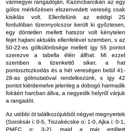
vármegyei rangadóján, Kazincbarcikán az egy
gólos mérkőzésen elszenvedett vereség csak
kisiklás volt. Ellenfelünk az eddigi 25
fordulóban tizennyolcszor került ki győztesen,
egy döntetlen mellett hatszor volt kénytelen
fejet hajtani aktuális ellenfelével szemben, s az
50-22-es gólkülönbsége mellett így 55 pontot
szerezve a tabella élén állhat. Mi ezzel
szemben a tizenkettő siker, a hat
pontosztozkodás és a hét vereségen belül 41-
28-as gólmutatóval rendelkezünk, s így 42
pontot kiérdemelve jelenleg a dobogó harmadik
fokáért harcban állva, a negyedik helyről várjuk
a rangadót.
Az utóbbi öt találkozójukból négyet megnyertek
(Soroksár i: 0-5, Tiszakécske o: 1-0, Ajka i: 0-1,
PMFC o: 3-2), majd a már említett