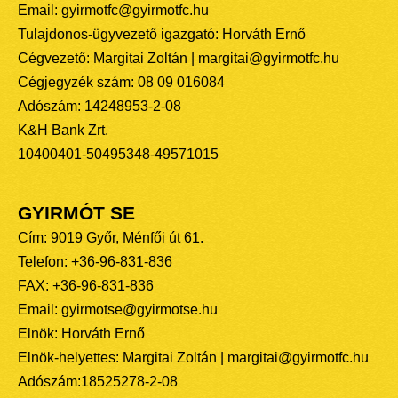
Email: gyirmotfc@gyirmotfc.hu
Tulajdonos-ügyvezető igazgató: Horváth Ernő
Cégvezető: Margitai Zoltán | margitai@gyirmotfc.hu
Cégjegyzék szám: 08 09 016084
Adószám: 14248953-2-08
K&H Bank Zrt.
10400401-50495348-49571015
GYIRMÓT SE
Cím: 9019 Győr, Ménfői út 61.
Telefon: +36-96-831-836
FAX: +36-96-831-836
Email: gyirmotse@gyirmotse.hu
Elnök: Horváth Ernő
Elnök-helyettes: Margitai Zoltán | margitai@gyirmotfc.hu
Adószám:18525278-2-08