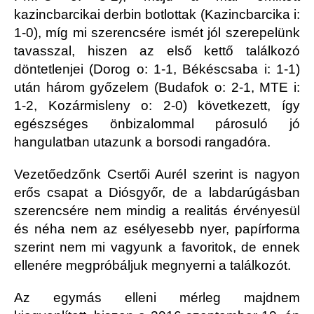
kazincbarcikai derbin botlottak (Kazincbarcika i:
1-0), míg mi szerencsére ismét jól szerepelünk
tavasszal, hiszen az első kettő találkozó
döntetlenjei (Dorog o: 1-1, Békéscsaba i: 1-1)
után három győzelem (Budafok o: 2-1, MTE i:
1-2, Kozármisleny o: 2-0) következett, így
egészséges önbizalommal párosuló jó
hangulatban utazunk a borsodi rangadóra.
Vezetőedzőnk Csertői Aurél szerint is nagyon
erős csapat a Diósgyőr, de a labdarúgásban
szerencsére nem mindig a realitás érvényesül
és néha nem az esélyesebb nyer, papírforma
szerint nem mi vagyunk a favoritok, de ennek
ellenére megpróbáljuk megnyerni a találkozót.
Az egymás elleni mérleg majdnem