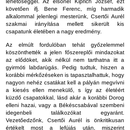
lehetőséggel. Az elsőnél Kiprich József, ezt
követően ifj. Bene Ferenc, míg harmadik
alkalommal jelenlegi mesterünk, Csertői Aurél
szakmai irányítása mellett sikerült kis
csapatunk életében a nagy eredmény.
Az elmúlt fordulóban tehát győzelemmel
köszönthették a jelen főszereplői mindazokat
az elődöket, akik nélkül nem tarthatna itt a
gyirmóti labdarúgás. Pedig tudtuk, hiszen a
korábbi mérkőzéseken is tapasztalhattuk, hogy
nagyon nehéz csatákat kell a pályán megvívni
a kiesés ellen menekülő, s így az életéért
küzdő csapatokkal, lásd akár a korábbi Dorog
elleni hazai, vagy a Békéscsabával szembeni
idegenbeli találkozókat egyaránt.
Vezetőedzőnk, Csertői Aurél is önkritikusan
értékelt most a lefújás után, miszerint