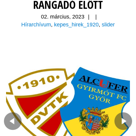
RANGADÓ ELŐTT
02. március, 2023
|
|
Hírarchívum
,
kepes_hirek_1920
,
slider