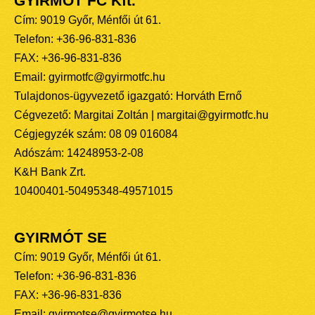
GYIRMÓT FC Kft.
Cím: 9019 Győr, Ménfői út 61.
Telefon: +36-96-831-836
FAX: +36-96-831-836
Email: gyirmotfc@gyirmotfc.hu
Tulajdonos-ügyvezető igazgató: Horváth Ernő
Cégvezető: Margitai Zoltán | margitai@gyirmotfc.hu
Cégjegyzék szám: 08 09 016084
Adószám: 14248953-2-08
K&H Bank Zrt.
10400401-50495348-49571015
GYIRMÓT SE
Cím: 9019 Győr, Ménfői út 61.
Telefon: +36-96-831-836
FAX: +36-96-831-836
Email: gyirmotse@gyirmotse.hu