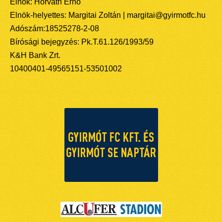
Elnök: Horváth Ernő
Elnök-helyettes: Margitai Zoltán | margitai@gyirmotfc.hu
Adószám:18525278-2-08
Bírósági bejegyzés: Pk.T.61.126/1993/59
K&H Bank Zrt.
10400401-49565151-53501002