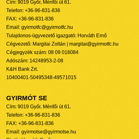
Cím: 9019 Győr, Ménfői út 61.
Telefon: +36-96-831-836
FAX: +36-96-831-836
Email: gyirmotfc@gyirmotfc.hu
Tulajdonos-ügyvezető igazgató: Horváth Ernő
Cégvezető: Margitai Zoltán | margitai@gyirmotfc.hu
Cégjegyzék szám: 08 09 016084
Adószám: 14248953-2-08
K&H Bank Zrt.
10400401-50495348-49571015
GYIRMÓT SE
Cím: 9019 Győr, Ménfői út 61.
Telefon: +36-96-831-836
FAX: +36-96-831-836
Email: gyirmotse@gyirmotse.hu