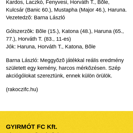
Kardos, Laczkó, Fenyvesi, Horváth T., Bõle,
Kulcsár (Banic 60.), Mustapha (Major 46.), Haruna.
Vezetedzõ: Barna László
Gólszerzõk: Bõle (15.), Katona (48.), Haruna (65.,
77.), Horváth T. (83., 11-es)
Jók: Haruna, Horváth T., Katona, Bõle
Barna László: Meggyõzõ játékkal reális eredmény
született egy kemény, harcos mérkõzésen. Szép
akciógólokat szereztünk, ennek külön örülök.
(rakoczifc.hu)
GYIRMÓT FC Kft.