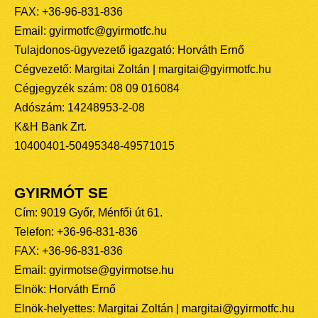
FAX: +36-96-831-836
Email: gyirmotfc@gyirmotfc.hu
Tulajdonos-ügyvezető igazgató: Horváth Ernő
Cégvezető: Margitai Zoltán | margitai@gyirmotfc.hu
Cégjegyzék szám: 08 09 016084
Adószám: 14248953-2-08
K&H Bank Zrt.
10400401-50495348-49571015
GYIRMÓT SE
Cím: 9019 Győr, Ménfői út 61.
Telefon: +36-96-831-836
FAX: +36-96-831-836
Email: gyirmotse@gyirmotse.hu
Elnök: Horváth Ernő
Elnök-helyettes: Margitai Zoltán | margitai@gyirmotfc.hu