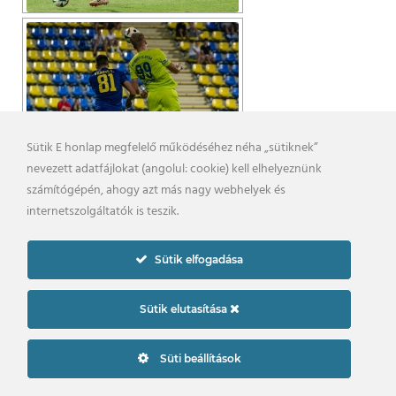
Sütik E honlap megfelelő működéséhez néha „sütiknek”
nevezett adatfájlokat (angolul: cookie) kell elhelyeznünk
számítógépén, ahogy azt más nagy webhelyek és
internetszolgáltatók is teszik.
Sütik elfogadása
Sütik elutasítása
Süti beállítások