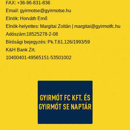
FAX: +36-96-831-836
Email: gyirmotse@gyirmotse.hu
Elnök: Horváth Ernő
Elnök-helyettes: Margitai Zoltán | margitai@gyirmotfc.hu
Adószám:18525278-2-08
Bírósági bejegyzés: Pk.T.61.126/1993/59
K&H Bank Zrt.
10400401-49565151-53501002