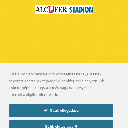
Sütik E honlap megfelelő működéséhez néha „sütiknek”
nevezett adatfájlokat (angolul: cookie) kell elhelyeznünk
BELSŐ VISSZAÉLÉS BEJELENTÉSI RENDSZER
számítógépén, ahogy azt más nagy webhelyek és
KAPCSOLAT
UTÁNPÓTLÁS
internetszolgáltatók is teszik.
PÁLYARENDSZABÁLYOK
ADATKEZELÉSI TÁJÉKOZTATÓ
Sütik elfogadása
2019. © gyirmotfc.hu
Készítette:
Sütik elutasítása