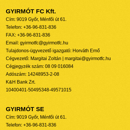
GYIRMÓT FC Kft.
Cím: 9019 Győr, Ménfői út 61.
Telefon: +36-96-831-836
FAX: +36-96-831-836
Email: gyirmotfc@gyirmotfc.hu
Tulajdonos-ügyvezető igazgató: Horváth Ernő
Cégvezető: Margitai Zoltán | margitai@gyirmotfc.hu
Cégjegyzék szám: 08 09 016084
Adószám: 14248953-2-08
K&H Bank Zrt.
10400401-50495348-49571015
GYIRMÓT SE
Cím: 9019 Győr, Ménfői út 61.
Telefon: +36-96-831-836