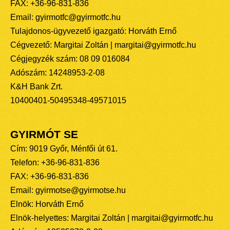
FAX: +36-96-831-836
Email: gyirmotfc@gyirmotfc.hu
Tulajdonos-ügyvezető igazgató: Horváth Ernő
Cégvezető: Margitai Zoltán | margitai@gyirmotfc.hu
Cégjegyzék szám: 08 09 016084
Adószám: 14248953-2-08
K&H Bank Zrt.
10400401-50495348-49571015
GYIRMÓT SE
Cím: 9019 Győr, Ménfői út 61.
Telefon: +36-96-831-836
FAX: +36-96-831-836
Email: gyirmotse@gyirmotse.hu
Elnök: Horváth Ernő
Elnök-helyettes: Margitai Zoltán | margitai@gyirmotfc.hu