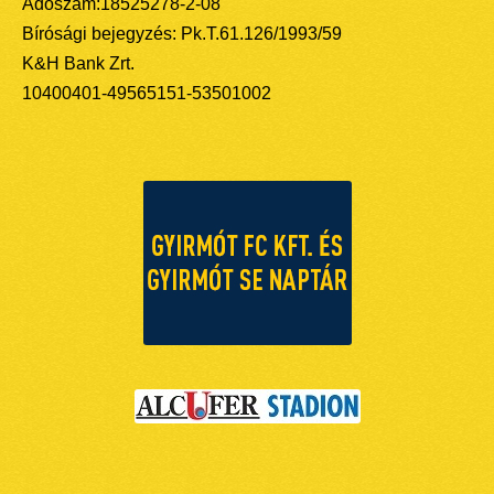
Adószám:18525278-2-08
Bírósági bejegyzés: Pk.T.61.126/1993/59
K&H Bank Zrt.
10400401-49565151-53501002