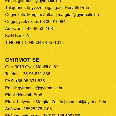
Email: gyirmotfc@gyirmotfc.hu
Tulajdonos-ügyvezető igazgató: Horváth Ernő
Cégvezető: Margitai Zoltán | margitai@gyirmotfc.hu
Cégjegyzék szám: 08 09 016084
Adószám: 14248953-2-08
K&H Bank Zrt.
10400401-50495348-49571015
GYIRMÓT SE
Cím: 9019 Győr, Ménfői út 61.
Telefon: +36-96-831-836
FAX: +36-96-831-836
Email: gyirmotse@gyirmotse.hu
Elnök: Horváth Ernő
Elnök-helyettes: Margitai Zoltán | margitai@gyirmotfc.hu
Adószám:18525278-2-08
Bírósági bejegyzés: Pk.T.61.126/1993/59