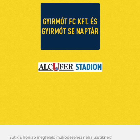
Sütik E honlap megfelelő működéséhez néha „sütiknek”