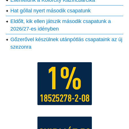
Ellenfelünk a Kolorcity Kazincbarcika
Hat góllal nyert második csapatunk
Eldőlt, kik ellen játszik második csapatunk a
2026/27-es idényben
Gőzerővel készülnek utánpótlás csapataink az új
szezonra