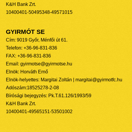
K&H Bank Zrt.
10400401-50495348-49571015
GYIRMÓT SE
Cím: 9019 Győr, Ménfői út 61.
Telefon: +36-96-831-836
FAX: +36-96-831-836
Email: gyirmotse@gyirmotse.hu
Elnök: Horváth Ernő
Elnök-helyettes: Margitai Zoltán | margitai@gyirmotfc.hu
Adószám:18525278-2-08
Bírósági bejegyzés: Pk.T.61.126/1993/59
K&H Bank Zrt.
10400401-49565151-53501002