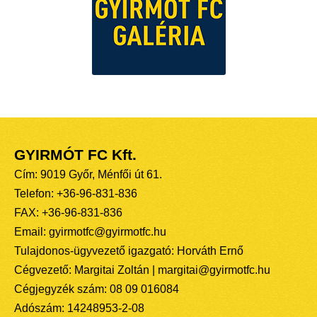
GYIRMÓT FC Kft.
Cím: 9019 Győr, Ménfői út 61.
Telefon: +36-96-831-836
FAX: +36-96-831-836
Email: gyirmotfc@gyirmotfc.hu
Tulajdonos-ügyvezető igazgató: Horváth Ernő
Cégvezető: Margitai Zoltán | margitai@gyirmotfc.hu
Cégjegyzék szám: 08 09 016084
Adószám: 14248953-2-08