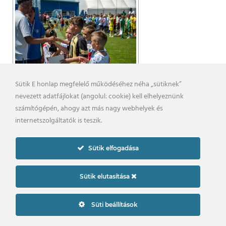
Sütik E honlap megfelelő működéséhez néha „sütiknek”
nevezett adatfájlokat (angolul: cookie) kell elhelyeznünk
számítógépén, ahogy azt más nagy webhelyek és
internetszolgáltatók is teszik.
Sütik elfogadása
Sütik elutasítása
Süti beállítások