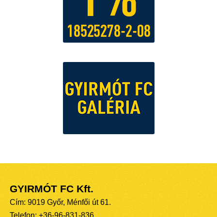
GYIRMÓT FC Kft.
Cím: 9019 Győr, Ménfői út 61.
Telefon: +36-96-831-836