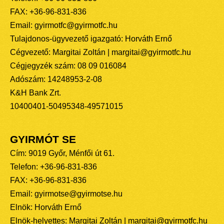
FAX: +36-96-831-836
Email: gyirmotfc@gyirmotfc.hu
Tulajdonos-ügyvezető igazgató: Horváth Ernő
Cégvezető: Margitai Zoltán | margitai@gyirmotfc.hu
Cégjegyzék szám: 08 09 016084
Adószám: 14248953-2-08
K&H Bank Zrt.
10400401-50495348-49571015
GYIRMÓT SE
Cím: 9019 Győr, Ménfői út 61.
Telefon: +36-96-831-836
FAX: +36-96-831-836
Email: gyirmotse@gyirmotse.hu
Elnök: Horváth Ernő
Elnök-helyettes: Margitai Zoltán | margitai@gyirmotfc.hu