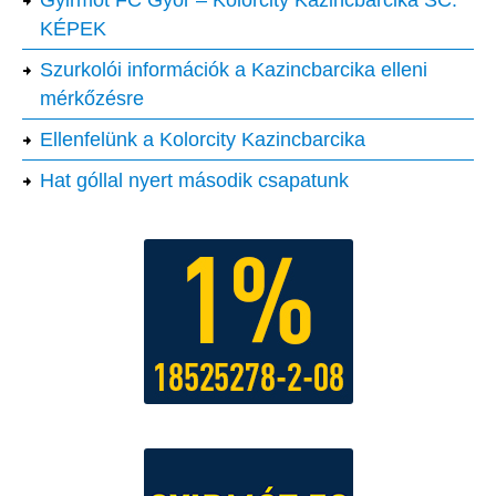
Gyirmót FC Győr – Kolorcity Kazincbarcika SC:
KÉPEK
Szurkolói információk a Kazincbarcika elleni
mérkőzésre
Ellenfelünk a Kolorcity Kazincbarcika
Hat góllal nyert második csapatunk