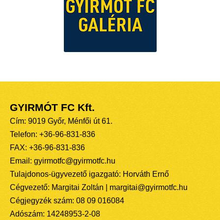
GYIRMÓT FC Kft.
Cím: 9019 Győr, Ménfői út 61.
Telefon: +36-96-831-836
FAX: +36-96-831-836
Email: gyirmotfc@gyirmotfc.hu
Tulajdonos-ügyvezető igazgató: Horváth Ernő
Cégvezető: Margitai Zoltán | margitai@gyirmotfc.hu
Cégjegyzék szám: 08 09 016084
Adószám: 14248953-2-08