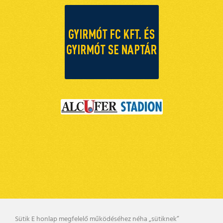
Sütik E honlap megfelelő működéséhez néha „sütiknek”