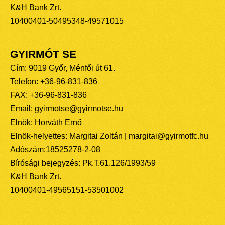
K&H Bank Zrt.
10400401-50495348-49571015
GYIRMÓT SE
Cím: 9019 Győr, Ménfői út 61.
Telefon: +36-96-831-836
FAX: +36-96-831-836
Email: gyirmotse@gyirmotse.hu
Elnök: Horváth Ernő
Elnök-helyettes: Margitai Zoltán | margitai@gyirmotfc.hu
Adószám:18525278-2-08
Bírósági bejegyzés: Pk.T.61.126/1993/59
K&H Bank Zrt.
10400401-49565151-53501002