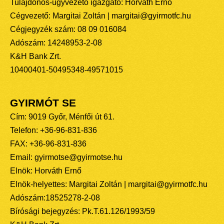
Tulajdonos-ügyvezető igazgató: Horváth Ernő
Cégvezető: Margitai Zoltán | margitai@gyirmotfc.hu
Cégjegyzék szám: 08 09 016084
Adószám: 14248953-2-08
K&H Bank Zrt.
10400401-50495348-49571015
GYIRMÓT SE
Cím: 9019 Győr, Ménfői út 61.
Telefon: +36-96-831-836
FAX: +36-96-831-836
Email: gyirmotse@gyirmotse.hu
Elnök: Horváth Ernő
Elnök-helyettes: Margitai Zoltán | margitai@gyirmotfc.hu
Adószám:18525278-2-08
Bírósági bejegyzés: Pk.T.61.126/1993/59