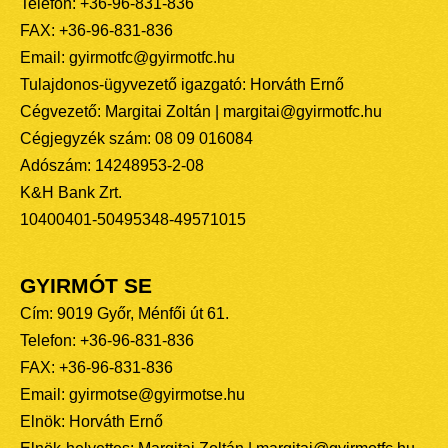
Telefon: +36-96-831-836
FAX: +36-96-831-836
Email: gyirmotfc@gyirmotfc.hu
Tulajdonos-ügyvezető igazgató: Horváth Ernő
Cégvezető: Margitai Zoltán | margitai@gyirmotfc.hu
Cégjegyzék szám: 08 09 016084
Adószám: 14248953-2-08
K&H Bank Zrt.
10400401-50495348-49571015
GYIRMÓT SE
Cím: 9019 Győr, Ménfői út 61.
Telefon: +36-96-831-836
FAX: +36-96-831-836
Email: gyirmotse@gyirmotse.hu
Elnök: Horváth Ernő