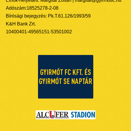
Elnök-helyettes: Margitai Zoltán | margitai@gyirmotfc.hu
Adószám:18525278-2-08
Bírósági bejegyzés: Pk.T.61.126/1993/59
K&H Bank Zrt.
10400401-49565151-53501002