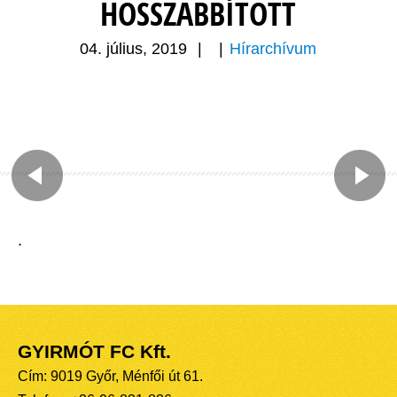
HOSSZABBÍTOTT
04. július, 2019
|
|
Hírarchívum
.
GYIRMÓT FC Kft.
Cím: 9019 Győr, Ménfői út 61.