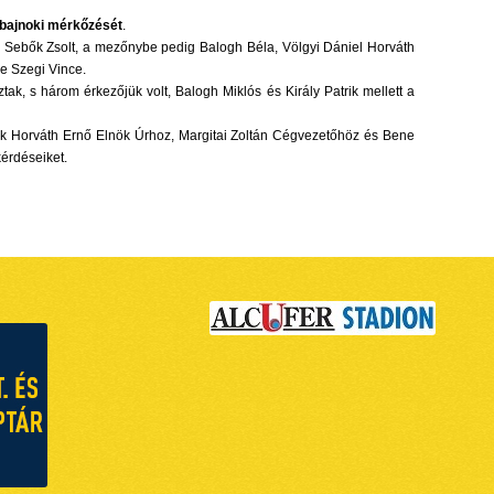
 bajnoki mérkőzését
.
uba Sebők Zsolt, a mezőnybe pedig Balogh Béla, Völgyi Dániel Horváth
be Szegi Vince.
ak, s három érkezőjük volt, Balogh Miklós és Király Patrik mellett a
akik Horváth Ernő Elnök Úrhoz, Margitai Zoltán Cégvezetőhöz és Bene
kérdéseiket.