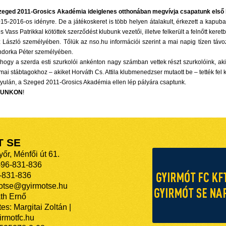
zeged 2011-Grosics Akadémia ideiglenes otthonában megvívja csapatunk első
015-2016-os idényre. De a játékoskeret is több helyen átalakult, érkezett a kap
Vass Patrikkal kötöttek szerződést klubunk vezetői, illetve felkerült a felnőtt keret
László személyében. Tőlük az nso.hu információi szerint a mai napig tízen távozt
ndorka Péter személyében.
 hogy a szerda esti szurkolói ankénton nagy számban vettek részt szurkolóink, 
i stábtagokhoz – akiket Horváth Cs. Attila klubmenedzser mutaott be – tették fel 
Gyulán, a Szeged 2011-Grosics Akadémia ellen lép pályára csaptunk.
PUNKON
!
T SE
őr, Ménfői út 61.
-96-831-836
-831-836
motse@gyirmotse.hu
th Ernő
es: Margitai Zoltán |
rmotfc.hu