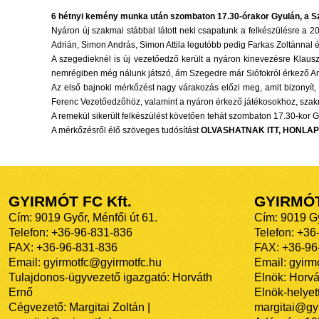
6 hétnyi kemény munka után szombaton 17.30-órakor Gyulán, a S
Nyáron új szakmai stábbal látott neki csapatunk a felkészülésre a 2
Adrián, Simon András, Simon Attila legutóbb pedig Farkas Zoltánnal és 
A szegedieknél is új vezetőedző került a nyáron kinevezésre Klausz 
nemrégiben még nálunk játszó, ám Szegedre már Siófokról érkező A
Az első bajnoki mérkőzést nagy várakozás előzi meg, amit bizonyít,
Ferenc Vezetőedzőhöz, valamint a nyáron érkező játékosokhoz, szakma
A remekül sikerült felkészülést követően tehát szombaton 17.30-kor 
A mérkőzésről élő szöveges tudósítást
OLVASHATNAK ITT, HONLA
GYIRMÓT FC Kft.
GYIRMÓ
Cím: 9019 Győr, Ménfői út 61.
Cím: 9019 Gy
Telefon: +36-96-831-836
Telefon: +36
FAX: +36-96-831-836
FAX: +36-96
Email: gyirmotfc@gyirmotfc.hu
Email: gyir
Tulajdonos-ügyvezető igazgató: Horváth
Elnök: Horvá
Ernő
Elnök-helyett
Cégvezető: Margitai Zoltán |
margitai@gyi