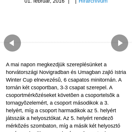
01. február, 2016
|
|
Hírarchívum
A mai napon megkezdjük szereplésünket a
horvátországi Novigradban és Umagban zajló Istria
Winter Cup elnevezésû, 6 csapatos minitornán. A
tornán két csoportban, 3-3 csapat szerepel. A
csoportmérkõzéseket követõen a csoportelsõk a
tornagyõzelemért, a csoport másodikok a 3.
helyért, míg a csoport harmadikok az 5. helyért
játsszák a helyosztókat. Az 5. helyért rendezõ
mérkõzés szombaton, míg a másik két helyosztó