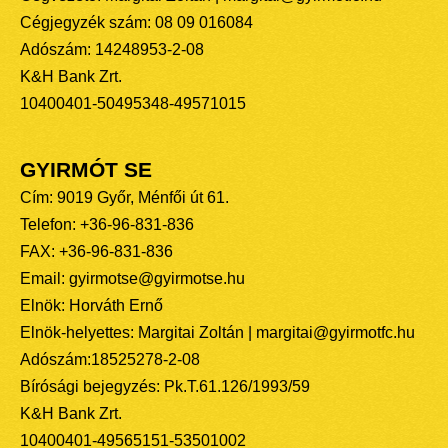
Cégjegyzék szám: 08 09 016084
Adószám: 14248953-2-08
K&H Bank Zrt.
10400401-50495348-49571015
GYIRMÓT SE
Cím: 9019 Győr, Ménfői út 61.
Telefon: +36-96-831-836
FAX: +36-96-831-836
Email: gyirmotse@gyirmotse.hu
Elnök: Horváth Ernő
Elnök-helyettes: Margitai Zoltán | margitai@gyirmotfc.hu
Adószám:18525278-2-08
Bírósági bejegyzés: Pk.T.61.126/1993/59
K&H Bank Zrt.
10400401-49565151-53501002