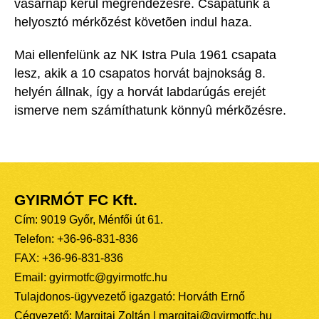
vasárnap kerül megrendezésre. Csapatunk a
helyosztó mérkõzést követõen indul haza.
Mai ellenfelünk az NK Istra Pula 1961 csapata
lesz, akik a 10 csapatos horvát bajnokság 8.
helyén állnak, így a horvát labdarúgás erejét
ismerve nem számíthatunk könnyû mérkõzésre.
GYIRMÓT FC Kft.
Cím: 9019 Győr, Ménfői út 61.
Telefon: +36-96-831-836
FAX: +36-96-831-836
Email: gyirmotfc@gyirmotfc.hu
Tulajdonos-ügyvezető igazgató: Horváth Ernő
Cégvezető: Margitai Zoltán | margitai@gyirmotfc.hu