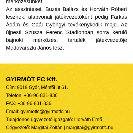
mérkõzésünket.
Az asszintesei, Buzás Balázs és Horváth Róbert
lesznek, alapvonali játékvezetõként pedig Farkas
Ádám és Gaál Gyöngyi tevékenykedik majd. Az
újpesti Szusza Ferenc Stadionban sorra kerülõ
bajnoki mérkõzés, tartalék játékvezetõje
Medovarszki János lesz.
GYIRMÓT FC Kft.
Cím: 9019 Győr, Ménfői út 61.
Telefon: +36-96-831-836
FAX: +36-96-831-836
Email: gyirmotfc@gyirmotfc.hu
Tulajdonos-ügyvezető igazgató: Horváth Ernő
Cégvezető: Margitai Zoltán | margitai@gyirmotfc.hu