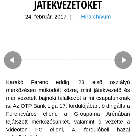
JÁTÉKVEZETÕKET
24. február, 2017
|
|
Hírarchívum
Karakó Ferenc eddig, 23 elsõ osztályú
mérkõzésen mûködött közre, mint játékvezetõ és
már vezetett bajnoki találkozót a mi csapatunknak
is. Az OTP Bank Liga 17. fordulójában, õ dirigálta a
Ferencváros elleni, a Groupama Arénában
lejátszott mérkõzésünket, valamint õ vezette a
Videoton FC elleni, 4. fordulóbeli hazai