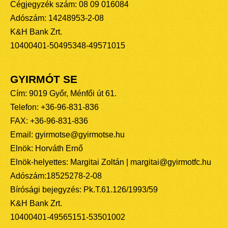
Cégjegyzék szám: 08 09 016084
Adószám: 14248953-2-08
K&H Bank Zrt.
10400401-50495348-49571015
GYIRMÓT SE
Cím: 9019 Győr, Ménfői út 61.
Telefon: +36-96-831-836
FAX: +36-96-831-836
Email: gyirmotse@gyirmotse.hu
Elnök: Horváth Ernő
Elnök-helyettes: Margitai Zoltán | margitai@gyirmotfc.hu
Adószám:18525278-2-08
Bírósági bejegyzés: Pk.T.61.126/1993/59
K&H Bank Zrt.
10400401-49565151-53501002