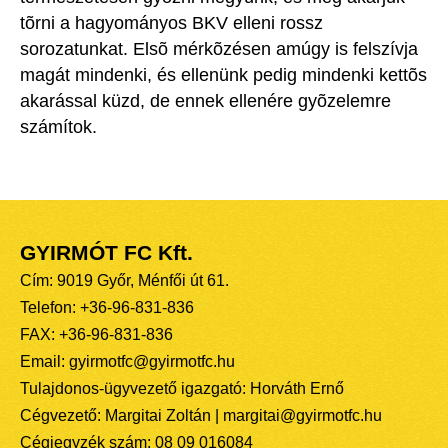
tõrni a hagyományos BKV elleni rossz
sorozatunkat. Elsõ mérkõzésen amúgy is felszívja
magát mindenki, és ellenünk pedig mindenki kettõs
akarással küzd, de ennek ellenére gyõzelemre
számítok.
GYIRMÓT FC Kft.
Cím: 9019 Győr, Ménfői út 61.
Telefon: +36-96-831-836
FAX: +36-96-831-836
Email: gyirmotfc@gyirmotfc.hu
Tulajdonos-ügyvezető igazgató: Horváth Ernő
Cégvezető: Margitai Zoltán | margitai@gyirmotfc.hu
Cégjegyzék szám: 08 09 016084