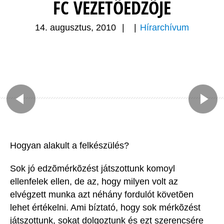
FC VEZETÕEDZÕJE
14. augusztus, 2010
|
|
Hírarchívum
Hogyan alakult a felkészülés?
Sok jó edzõmérkõzést játszottunk komoyl
ellenfelek ellen, de az, hogy milyen volt az
elvégzett munka azt néhány fordulót követõen
lehet értékelni. Ami bíztató, hogy sok mérkõzést
játszottunk, sokat dolgoztunk és ezt szerencsére