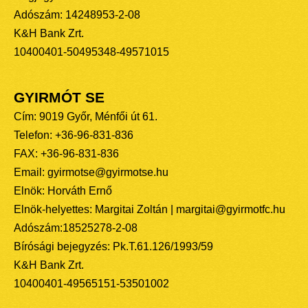
Adószám: 14248953-2-08
K&H Bank Zrt.
10400401-50495348-49571015
GYIRMÓT SE
Cím: 9019 Győr, Ménfői út 61.
Telefon: +36-96-831-836
FAX: +36-96-831-836
Email: gyirmotse@gyirmotse.hu
Elnök: Horváth Ernő
Elnök-helyettes: Margitai Zoltán | margitai@gyirmotfc.hu
Adószám:18525278-2-08
Bírósági bejegyzés: Pk.T.61.126/1993/59
K&H Bank Zrt.
10400401-49565151-53501002