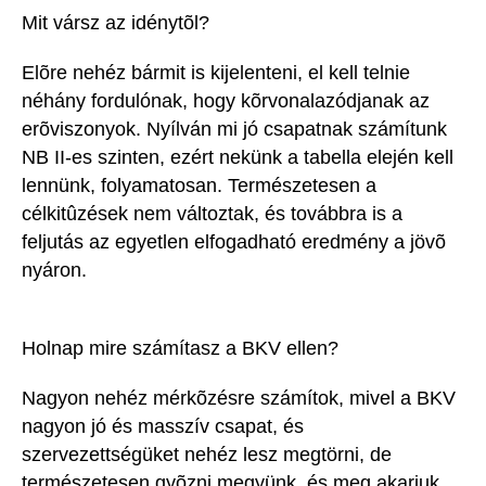
Mit vársz az idénytõl?
Elõre nehéz bármit is kijelenteni, el kell telnie
néhány fordulónak, hogy kõrvonalazódjanak az
erõviszonyok. Nyílván mi jó csapatnak számítunk
NB II-es szinten, ezért nekünk a tabella elején kell
lennünk, folyamatosan. Természetesen a
célkitûzések nem változtak, és továbbra is a
feljutás az egyetlen elfogadható eredmény a jövõ
nyáron.
Holnap mire számítasz a BKV ellen?
Nagyon nehéz mérkõzésre számítok, mivel a BKV
nagyon jó és masszív csapat, és
szervezettségüket nehéz lesz megtörni, de
természetesen gyõzni megyünk, és meg akarjuk