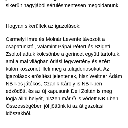
sikerült nagyjából sérülésmentesen megoldanunk.
Hogyan sikerültek az igazolások:
Csrmelyi Imre és Molnár Levente távozott a
csapatunktól, valamint Pápai Pétert és Szigeti
Zsoltot adtuk kölcsönbe a gerincet együtt tartottuk,
ami a mai világban óriási fegyvertény és ezért
külön köszönet illeti meg a tulajdonosokat. Az
igazolások erõsítést jelentenek, hisz Weitner Ádám
NB I-es játékos, Czanik Károly is NB I-ben
edzõdött, és az új kapusunk Deli Zoltán is meg
fogja állni helyét, hiszen már Õ is védett NB I-ben.
Összességében jól jöttünk ki az átigazolási
idõszakból.