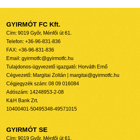
GYIRMÓT FC Kft.
Cím: 9019 Győr, Ménfői út 61.
Telefon: +36-96-831-836
FAX: +36-96-831-836
Email: gyirmotfc@gyirmotfc.hu
Tulajdonos-ügyvezető igazgató: Horváth Ernő
Cégvezető: Margitai Zoltán | margitai@gyirmotfc.hu
Cégjegyzék szám: 08 09 016084
Adószám: 14248953-2-08
K&H Bank Zrt.
10400401-50495348-49571015
GYIRMÓT SE
Cím: 9019 Győr, Ménfői út 61.