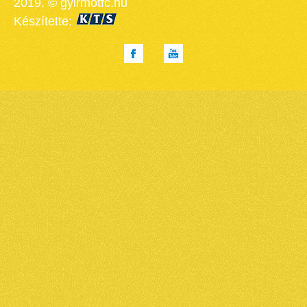
2019. © gyirmotfc.hu
Készítette: