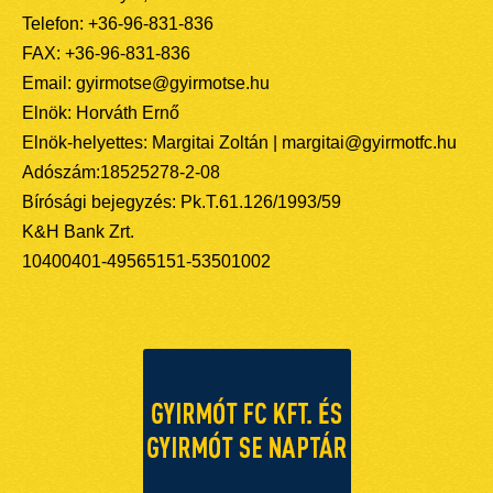
Telefon: +36-96-831-836
FAX: +36-96-831-836
Email: gyirmotse@gyirmotse.hu
Elnök: Horváth Ernő
Elnök-helyettes: Margitai Zoltán | margitai@gyirmotfc.hu
Adószám:18525278-2-08
Bírósági bejegyzés: Pk.T.61.126/1993/59
K&H Bank Zrt.
10400401-49565151-53501002