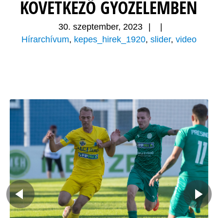
KÖVETKEZŐ GYÖZELEMBEN
30. szeptember, 2023
|
|
Hírarchívum
,
kepes_hirek_1920
,
slider
,
video