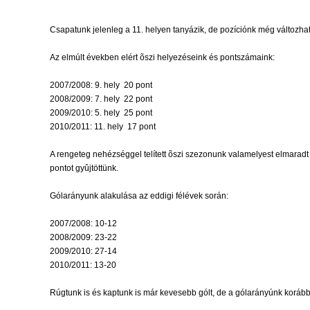
Csapatunk jelenleg a 11. helyen tanyázik, de pozíciónk még változhat,
Az elmúlt években elért õszi helyezéseink és pontszámaink:
2007/2008: 9. hely  20 pont
2008/2009: 7. hely  22 pont
2009/2010: 5. hely  25 pont
2010/2011: 11. hely  17 pont
A rengeteg nehézséggel telített õszi szezonunk valamelyest elmaradt
pontot gyûjtöttünk.
Gólarányunk alakulása az eddigi félévek során:
2007/2008: 10-12
2008/2009: 23-22
2009/2010: 27-14
2010/2011: 13-20
Rúgtunk is és kaptunk is már kevesebb gólt, de a gólarányúnk korá