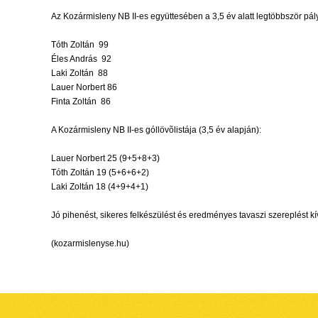
Az Kozármisleny NB II-es együttesében a 3,5 év alatt legtöbbször pál
Tóth Zoltán 99
Éles András 92
Laki Zoltán 88
Lauer Norbert 86
Finta Zoltán 86
A Kozármisleny NB II-es góllövõlistája (3,5 év alapján):
Lauer Norbert 25 (9+5+8+3)
Tóth Zoltán 19 (5+6+6+2)
Laki Zoltán 18 (4+9+4+1)
Jó pihenést, sikeres felkészülést és eredményes tavaszi szereplést k
(kozarmislenyse.hu)