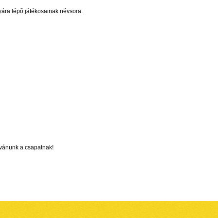
yára lépõ játékosainak névsora:
ívánunk a csapatnak!