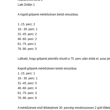
Laki Zoltán 1
A rúgott góljaink mérkõzésen belüli eloszlása:
1.-15. perc: 2
16.- 30. perc: 1
31.-45. perc: 2
46.-60. perc: 2
61.-75. perc:1
76.-90. perc: 5
Látható, hogy góljaink jelentõs részét a 75. perc után értük el, azaz
Kapott góljaink mérkõzésen belüli eloszlása:
1.-15. perc: 1
16.- 30. perc: 1
31.-45. perc: 5
46.-60. perc: 4
61.-75. perc: 3
76.-90. perc: 6
A mérkõzések elsõ félidejének 30. percéig mindösszesen 2 gólt lõttek