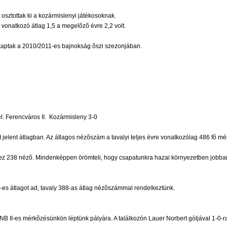
 osztottak ki a kozármislenyi játékosoknak.
 vonatkozó átlag 1,5 a megelõzõ évre 2,2 volt.
t kaptak a 2010/2011-es bajnokság õszi szezonjában.
 Ferencváros II.  Kozármisleny 3-0
 jelent átlagban. Az átlagos nézõszám a tavalyi teljes évre vonatkozólag 486 fõ m
ez 238 nézõ. Mindenképpen örömteli, hogy csapatunkra hazai környezetben jobban k
s átlagot ad, tavaly 388-as átlag nézõszámmal rendelkeztünk.
 NB II-es mérkõzésünkön léptünk pályára. A találkozón Lauer Norbert góljával 1-0-ra