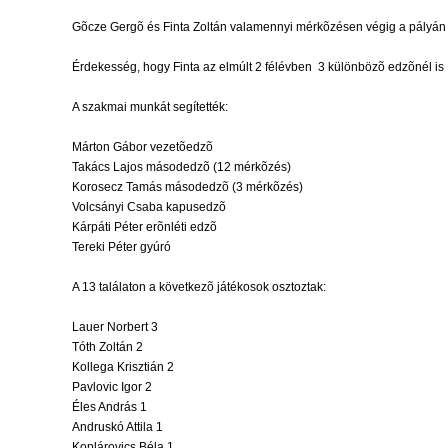
Gõcze Gergõ és Finta Zoltán valamennyi mérkõzésen végig a pályán t
Érdekesség, hogy Finta az elmúlt 2 félévben  3 különbözõ edzõnél is 
A szakmai munkát segítették:
Márton Gábor vezetõedzõ
Takács Lajos másodedzõ (12 mérkõzés)
Korosecz Tamás másodedzõ (3 mérkõzés)
Volcsányi Csaba kapusedzõ
Kárpáti Péter erõnléti edzõ
Tereki Péter gyúró
A 13 találaton a következõ játékosok osztoztak:
Lauer Norbert 3
Tóth Zoltán 2
Kollega Krisztián 2
Pavlovic Igor 2
Éles András 1
Andruskó Attila 1
Koplárovics Béla 1