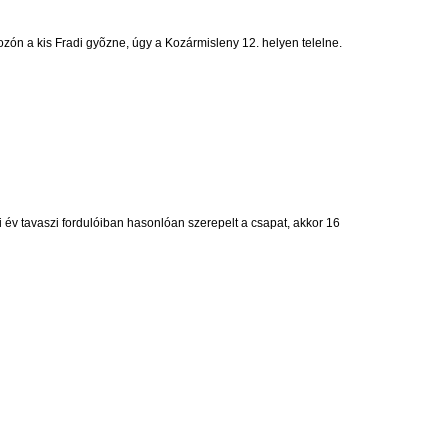
zón a kis Fradi gyõzne, úgy a Kozármisleny 12. helyen telelne.
 év tavaszi fordulóiban hasonlóan szerepelt a csapat, akkor 16