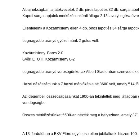
A bajnokságban a játékvezetõk 2 db. piros lapot és 32 db. sárga lapot
Kapott sárga lapjaink mérkõzésenkénti átlaga 2,13 tavalyi egész évre
Ellenfeleink a Kozármisleny ellen 4 db. piros lapot és 34 sárga lapo
Legnagyobb arányú gyõzelmünk 2 gólos volt:
Kozármisleny  Barcs 2-0
Gyõri ETO II.  Kozármisleny 0-2
Legnagyobb arányú vereségünket az Albert Stadionban szenvedtük el:
Hazai nézõszámunk a 7 hazai mérkõzés alatt 3600 volt, amely 514 fõt
Az idegenbeli összecsapásainkat 1900-an tekintették meg, átlagban 
vendégségbe.
Összes mérkõzésünket 5500-an nézték meg a helyszínen, amely 371-e
A 13. fordulóban a BKV Elõre együttese ellen jubiláltunk, hiszen 100.