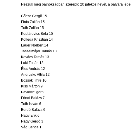
Nézzük meg bajnokságban szereplõ 20 játékos nevét, a pályára lépé
Gõcze Gergõ 15
Finta Zoltán 15
Tóth Zoltán 15
Koplárovics Béla 15
Kollega Krisztián 14
Lauer Norbert 14
Tasselmájer Tamás 13
Kovács Tamás 13
Laki Zoltán 13
Éles András 12
Andruskó Attila 12
Bozsoki Imre 10
Kiss Márton 9
Pavlovic Igor 9
Fónai Balázs 7
Tóth István 6
Berdó Balázs 6
Nagy Erik 6
Nagy Gergõ 3
Vég Bence 1