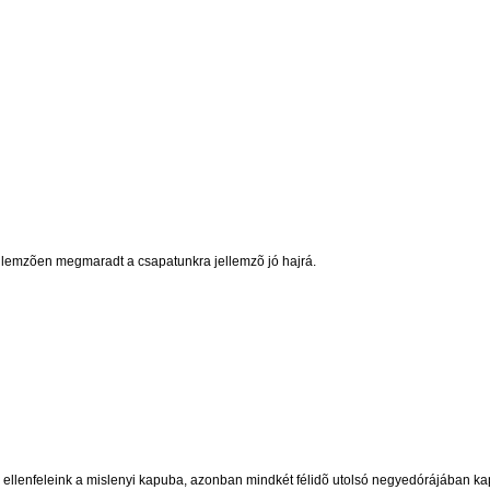
 jellemzõen megmaradt a csapatunkra jellemzõ jó hajrá.
 ellenfeleink a mislenyi kapuba, azonban mindkét félidõ utolsó negyedórájában kapt