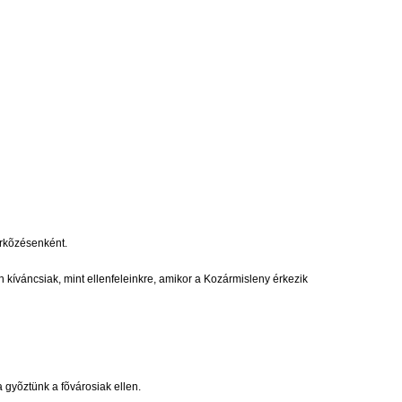
érkõzésenként.
íváncsiak, mint ellenfeleinkre, amikor a Kozármisleny érkezik
 gyõztünk a fõvárosiak ellen.