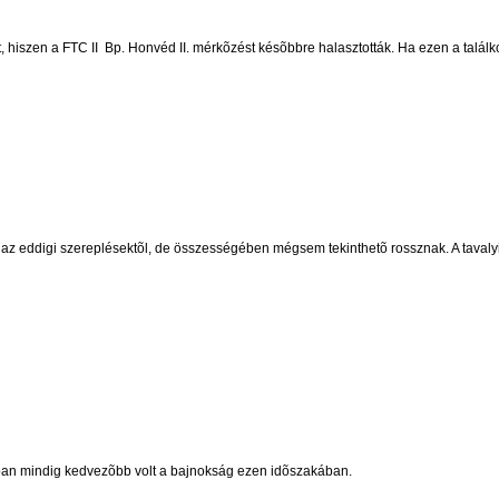
 hiszen a FTC II  Bp. Honvéd II. mérkõzést késõbbre halasztották. Ha ezen a találko
 az eddigi szereplésektõl, de összességében mégsem tekinthetõ rossznak. A tavalyi
bban mindig kedvezõbb volt a bajnokság ezen idõszakában.