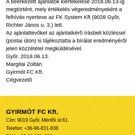
A beérkezett ajánlatok kiértékelése 2018.06.13-ig
megtörtént, mely értékelés végeredményeként a
felhívás nyertese az FK System Kft (9028 Gyõr,
Richter János u. 3.) lett.
Az ajánlattevõket az ajánlatkérõ írásbeli közléssel
(postai úton) is tájékoztatta a bírálat eredményérõl
jelen közzététel megküldésével.
Gyõr, 2018.06.13.
Margitai Zoltán
Gyirmót FC Kft.
Cégvezetõ
GYIRMÓT FC Kft.
Cím: 9019 Győr, Ménfői út 61.
Telefon: +36-96-831-836