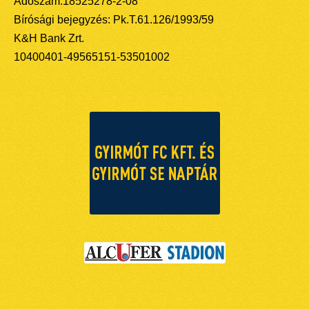
Adószám:18525278-2-08
Bírósági bejegyzés: Pk.T.61.126/1993/59
K&H Bank Zrt.
10400401-49565151-53501002