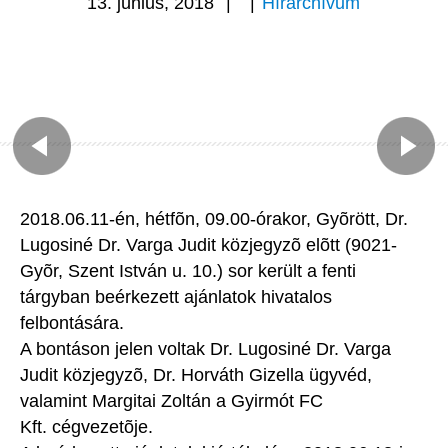
13. június, 2018
|
|
Hírarchívum
2018.06.11-én, hétfõn, 09.00-órakor, Gyõrött, Dr.
Lugosiné Dr. Varga Judit közjegyzõ elõtt (9021-
Gyõr, Szent István u. 10.) sor került a fenti
tárgyban beérkezett ajánlatok hivatalos
felbontására.
A bontáson jelen voltak Dr. Lugosiné Dr. Varga
Judit közjegyzõ, Dr. Horváth Gizella ügyvéd,
valamint Margitai Zoltán a Gyirmót FC
Kft. cégvezetõje.