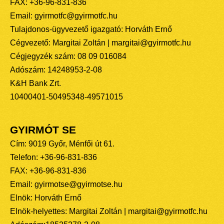
FAX: +36-96-831-836
Email: gyirmotfc@gyirmotfc.hu
Tulajdonos-ügyvezető igazgató: Horváth Ernő
Cégvezető: Margitai Zoltán | margitai@gyirmotfc.hu
Cégjegyzék szám: 08 09 016084
Adószám: 14248953-2-08
K&H Bank Zrt.
10400401-50495348-49571015
GYIRMÓT SE
Cím: 9019 Győr, Ménfői út 61.
Telefon: +36-96-831-836
FAX: +36-96-831-836
Email: gyirmotse@gyirmotse.hu
Elnök: Horváth Ernő
Elnök-helyettes: Margitai Zoltán | margitai@gyirmotfc.hu