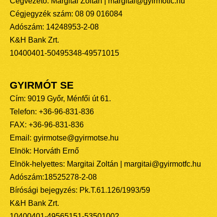
Cégvezető: Margitai Zoltán | margitai@gyirmotfc.hu
Cégjegyzék szám: 08 09 016084
Adószám: 14248953-2-08
K&H Bank Zrt.
10400401-50495348-49571015
GYIRMÓT SE
Cím: 9019 Győr, Ménfői út 61.
Telefon: +36-96-831-836
FAX: +36-96-831-836
Email: gyirmotse@gyirmotse.hu
Elnök: Horváth Ernő
Elnök-helyettes: Margitai Zoltán | margitai@gyirmotfc.hu
Adószám:18525278-2-08
Bírósági bejegyzés: Pk.T.61.126/1993/59
K&H Bank Zrt.
10400401-49565151-53501002