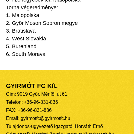
Torna végeredménye:
1. Malopolska
2. Gyõr Moson Sopron megye
3. Bratislava
4. West Slovakia
5. Burenland
6. South Morava
GYIRMÓT FC Kft.
Cím: 9019 Győr, Ménfői út 61.
Telefon: +36-96-831-836
FAX: +36-96-831-836
Email: gyirmotfc@gyirmotfc.hu
Tulajdonos-ügyvezető igazgató: Horváth Ernő