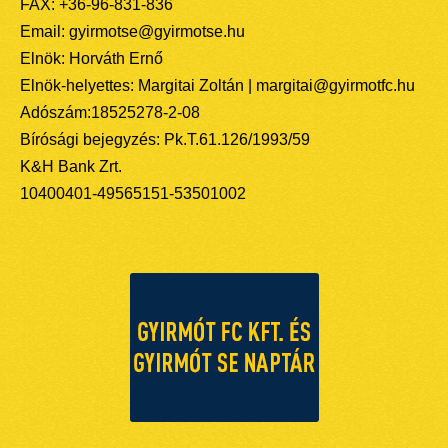
FAX: +36-96-831-836
Email: gyirmotse@gyirmotse.hu
Elnök: Horváth Ernő
Elnök-helyettes: Margitai Zoltán | margitai@gyirmotfc.hu
Adószám:18525278-2-08
Bírósági bejegyzés: Pk.T.61.126/1993/59
K&H Bank Zrt.
10400401-49565151-53501002