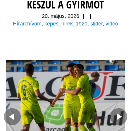
KÉSZÜL A GYIRMÓT
20. május, 2026
|
|
Hírarchívum
,
kepes_hirek_1920
,
slider
,
video