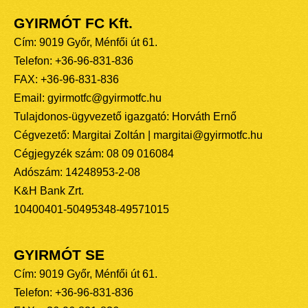
GYIRMÓT FC Kft.
Cím: 9019 Győr, Ménfői út 61.
Telefon: +36-96-831-836
FAX: +36-96-831-836
Email: gyirmotfc@gyirmotfc.hu
Tulajdonos-ügyvezető igazgató: Horváth Ernő
Cégvezető: Margitai Zoltán | margitai@gyirmotfc.hu
Cégjegyzék szám: 08 09 016084
Adószám: 14248953-2-08
K&H Bank Zrt.
10400401-50495348-49571015
GYIRMÓT SE
Cím: 9019 Győr, Ménfői út 61.
Telefon: +36-96-831-836