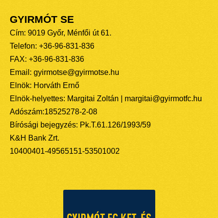
GYIRMÓT SE
Cím: 9019 Győr, Ménfői út 61.
Telefon: +36-96-831-836
FAX: +36-96-831-836
Email: gyirmotse@gyirmotse.hu
Elnök: Horváth Ernő
Elnök-helyettes: Margitai Zoltán | margitai@gyirmotfc.hu
Adószám:18525278-2-08
Bírósági bejegyzés: Pk.T.61.126/1993/59
K&H Bank Zrt.
10400401-49565151-53501002