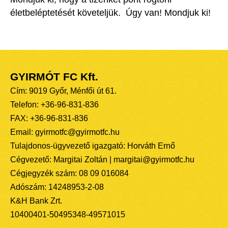
életbeléptetését követeljük.  Úgy van! Mondjuk ki!
GYIRMÓT FC Kft.
Cím: 9019 Győr, Ménfői út 61.
Telefon: +36-96-831-836
FAX: +36-96-831-836
Email: gyirmotfc@gyirmotfc.hu
Tulajdonos-ügyvezető igazgató: Horváth Ernő
Cégvezető: Margitai Zoltán | margitai@gyirmotfc.hu
Cégjegyzék szám: 08 09 016084
Adószám: 14248953-2-08
K&H Bank Zrt.
10400401-50495348-49571015