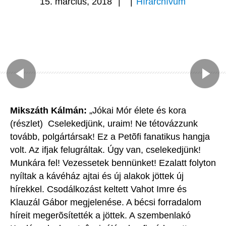
15. március, 2018
|
|
Hírarchívum
Mikszáth Kálmán:
„Jókai Mór élete és kora
(részlet)  Cselekedjünk, uraim! Ne tétovázzunk
tovább, polgártársak! Ez a Petõfi fanatikus hangja
volt. Az ifjak felugráltak. Úgy van, cselekedjünk!
Munkára fel! Vezessetek bennünket! Ezalatt folyton
nyíltak a kávéház ajtai és új alakok jöttek új
hírekkel. Csodálkozást keltett Vahot Imre és
Klauzál Gábor megjelenése. A bécsi forradalom
híreit megerõsítették a jöttek. A szembenlakó