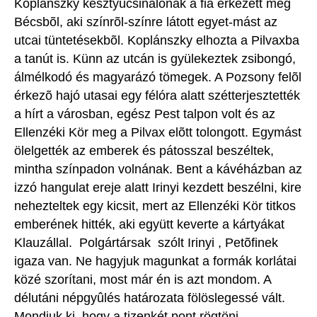
Koplánszky kesztyûcsinálónak a fia érkezett meg
Bécsbõl, aki színrõl-színre látott egyet-mást az
utcai tüntetésekbõl. Koplánszky elhozta a Pilvaxba
a tanút is. Künn az utcán is gyülekeztek zsibongó,
álmélkodó és magyarázó tömegek. A Pozsony felõl
érkezõ hajó utasai egy félóra alatt szétterjesztették
a hírt a városban, egész Pest talpon volt és az
Ellenzéki Kör meg a Pilvax elõtt tolongott. Egymást
ölelgették az emberek és pátosszal beszéltek,
mintha színpadon volnának. Bent a kávéházban az
izzó hangulat ereje alatt Irinyi kezdett beszélni, kire
nehezteltek egy kicsit, mert az Ellenzéki Kör titkos
emberének hitték, aki együtt keverte a kártyákat
Klauzállal.  Polgártársak  szólt Irinyi , Petõfinek
igaza van. Ne hagyjuk magunkat a formák korlátai
közé szorítani, most már én is azt mondom. A
délutáni népgyûlés határozata fölöslegessé vált.
Mondjuk ki, hogy a tizenkét pont rögtöni