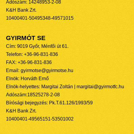
Adószám: 14248953-2-08
K&H Bank Zrt.
10400401-50495348-49571015
GYIRMÓT SE
Cím: 9019 Győr, Ménfői út 61.
Telefon: +36-96-831-836
FAX: +36-96-831-836
Email: gyirmotse@gyirmotse.hu
Elnök: Horváth Ernő
Elnök-helyettes: Margitai Zoltán | margitai@gyirmotfc.hu
Adószám:18525278-2-08
Bírósági bejegyzés: Pk.T.61.126/1993/59
K&H Bank Zrt.
10400401-49565151-53501002