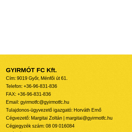
GYIRMÓT FC Kft.
Cím: 9019 Győr, Ménfői út 61.
Telefon: +36-96-831-836
FAX: +36-96-831-836
Email: gyirmotfc@gyirmotfc.hu
Tulajdonos-ügyvezető igazgató: Horváth Ernő
Cégvezető: Margitai Zoltán | margitai@gyirmotfc.hu
Cégjegyzék szám: 08 09 016084