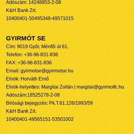
Adószám: 14248953-2-08
K&H Bank Zrt.
10400401-50495348-49571015
GYIRMÓT SE
Cím: 9019 Győr, Ménfői út 61.
Telefon: +36-96-831-836
FAX: +36-96-831-836
Email: gyirmotse@gyirmotse.hu
Elnök: Horváth Ernő
Elnök-helyettes: Margitai Zoltán | margitai@gyirmotfc.hu
Adószám:18525278-2-08
Bírósági bejegyzés: Pk.T.61.126/1993/59
K&H Bank Zrt.
10400401-49565151-53501002