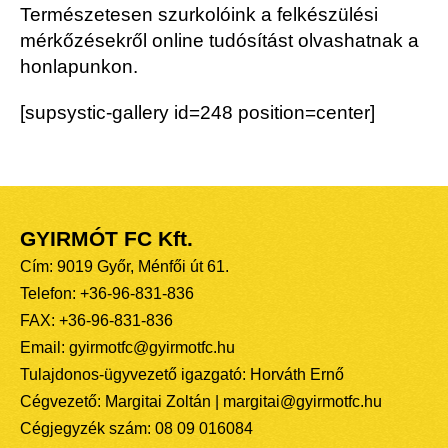
Természetesen szurkolóink a felkészülési
mérkőzésekről online tudósítást olvashatnak a
honlapunkon.
[supsystic-gallery id=248 position=center]
GYIRMÓT FC Kft.
Cím: 9019 Győr, Ménfői út 61.
Telefon: +36-96-831-836
FAX: +36-96-831-836
Email: gyirmotfc@gyirmotfc.hu
Tulajdonos-ügyvezető igazgató: Horváth Ernő
Cégvezető: Margitai Zoltán | margitai@gyirmotfc.hu
Cégjegyzék szám: 08 09 016084