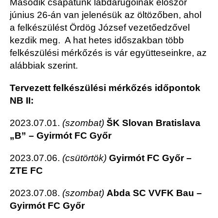
Második csapatunk labdarúgóinak először
június 26-án van jelenésük az öltözőben, ahol
a felkészülést Ördög József vezetőedzővel
kezdik meg. A hat hetes időszakban több
felkészülési mérkőzés is vár együtteseinkre, az
alábbiak szerint.
Tervezett felkészülési mérkőzés időpontok
NB II:
2023.07.01.
(szombat)
ŠK Slovan Bratislava
„B” – Gyirmót FC Győr
2023.07.06.
(csütörtök)
Gyirmót FC Győr –
ZTE FC
2023.07.08.
(szombat)
Abda SC VVFK Bau –
Gyirmót FC Győr