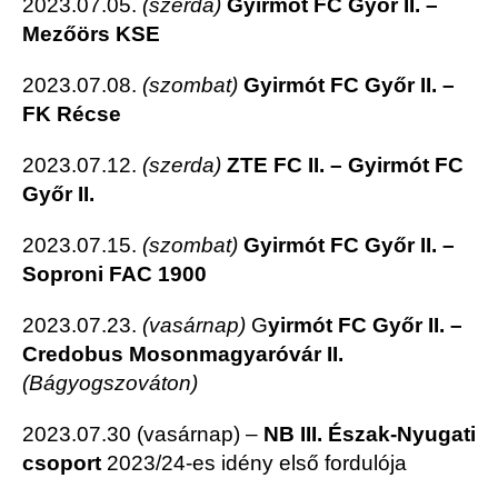
2023.07.05.
(szerda)
Gyirmót FC Győr II. –
Mezőörs KSE
2023.07.08.
(szombat)
Gyirmót FC Győr II. –
FK Récse
2023.07.12.
(szerda)
ZTE FC II. –
Gyirmót FC
Győr II.
2023.07.15.
(szombat)
Gyirmót FC Győr II. –
Soproni FAC 1900
2023.07.23.
(vasárnap)
G
yirmót FC Győr II. –
Credobus Mosonmagyaróvár II.
(Bágyogszováton)
2023.07.30 (vasárnap) –
NB III. Észak-Nyugati
csoport
2023/24-es idény első fordulója