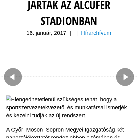
JÁRTAK AZ ALCUFER
STADIONBAN
16. január, 2017
|
|
Hírarchívum
Elengedhetetlenül szükséges tehát, hogy a
sportszervezetekvezetői és munkatársai ismerjék
és kezelni tudják az új rendszert.
A Győr  Moson  Sopron Megyei Igazgatóság két
napostájékoztatót rendez ebben a témában és