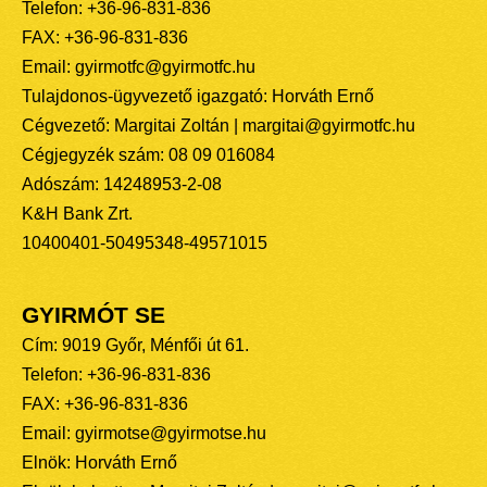
Telefon: +36-96-831-836
FAX: +36-96-831-836
Email: gyirmotfc@gyirmotfc.hu
Tulajdonos-ügyvezető igazgató: Horváth Ernő
Cégvezető: Margitai Zoltán | margitai@gyirmotfc.hu
Cégjegyzék szám: 08 09 016084
Adószám: 14248953-2-08
K&H Bank Zrt.
10400401-50495348-49571015
GYIRMÓT SE
Cím: 9019 Győr, Ménfői út 61.
Telefon: +36-96-831-836
FAX: +36-96-831-836
Email: gyirmotse@gyirmotse.hu
Elnök: Horváth Ernő