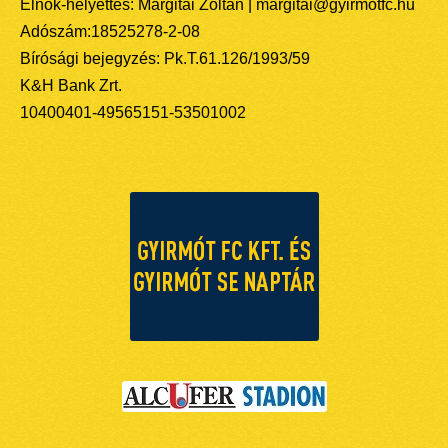
Elnök-helyettes: Margitai Zoltán | margitai@gyirmotfc.hu
Adószám:18525278-2-08
Bírósági bejegyzés: Pk.T.61.126/1993/59
K&H Bank Zrt.
10400401-49565151-53501002