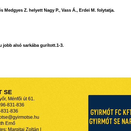
s Medgyes Z. helyett Nagy P., Vass Á., Erdei M. folytatja.
u jobb alsó sarkába gurított.1-3.
T SE
őr, Ménfői út 61.
-96-831-836
-831-836
motse@gyirmotse.hu
th Ernő
es: Margitai Zoltán |