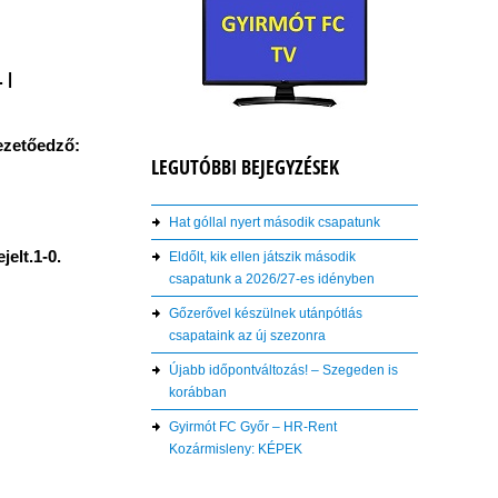
 |
Vezetőedző:
LEGUTÓBBI BEJEGYZÉSEK
Hat góllal nyert második csapatunk
jelt.1-0.
Eldőlt, kik ellen játszik második
csapatunk a 2026/27-es idényben
Gőzerővel készülnek utánpótlás
csapataink az új szezonra
Újabb időpontváltozás! – Szegeden is
korábban
Gyirmót FC Győr – HR-Rent
Kozármisleny: KÉPEK