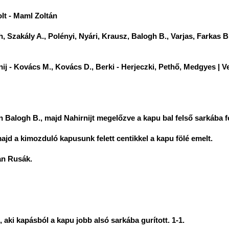
lt - Maml Zoltán
Szakály A., Polényi, Nyári, Krausz, Balogh B., Varjas, Farkas B.
ij - Kovács M., Kovács D., Berki - Herjeczki, Pethő, Medgyes | 
n Balogh B., majd Nahirnijt megelőzve a kapu bal felső sarkába fe
ajd a kimozduló kapusunk felett centikkel a kapu fölé emelt.
an Rusák.
, aki kapásból a kapu jobb alsó sarkába gurított. 1-1.