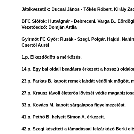
Játékvezetők: Ducsai János - Tőkés Róbert, Király Zso
BFC Siófok: Hutvágnár - Debreceni, Varga B., Eördögh, 
Vezetőedző: Domján Attila
Gyirmót FC Győr: Rusák - Szegi, Polgár, Hajdú, Nahirn
Csertői Aurél
1.p. Elkezdődött a mérkőzés.
14.p. Egy bal oldali beadásra érkezett a hosszú oldalo
23.p. Farkas B. kapott remek labdát védőink mögött, m
27.p. Krausz távoli életerős lövését védte magabiztos
33.p. Kovács M. kapott sárgalapos figyelmezetést.
41.p. Pethő B. helyett Simon A. érkezett.
42.p. Szegi készített a támadással felzárkózó Berki elé