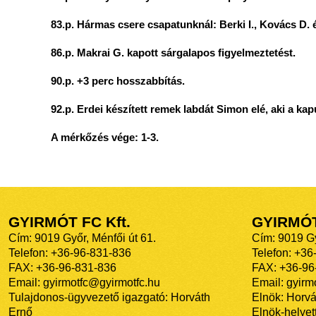
83.p. Hármas csere csapatunknál: Berki I., Kovács D. é
86.p. Makrai G. kapott sárgalapos figyelmeztetést.
90.p. +3 perc hosszabbítás.
92.p. Erdei készített remek labdát Simon elé, aki a kap
A mérkőzés vége: 1-3.
GYIRMÓT FC Kft.
GYIRMÓ
Cím: 9019 Győr, Ménfői út 61.
Cím: 9019 Gy
Telefon: +36-96-831-836
Telefon: +36
FAX: +36-96-831-836
FAX: +36-96
Email: gyirmotfc@gyirmotfc.hu
Email: gyir
Tulajdonos-ügyvezető igazgató: Horváth
Elnök: Horvá
Ernő
Elnök-helyett