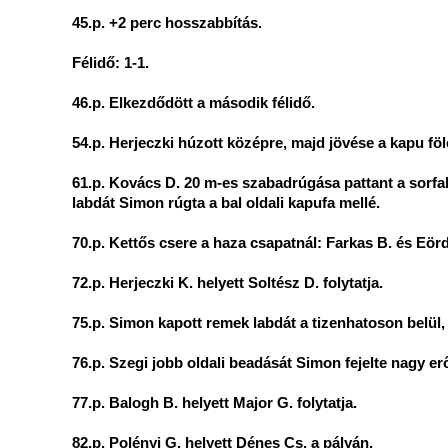
45.p. +2 perc hosszabbítás.
Félidő: 1-1.
46.p. Elkezdődött a második félidő.
54.p. Herjeczki húzott középre, majd jövése a kapu fölé
61.p. Kovács D. 20 m-es szabadrúgása pattant a sorfal
labdát Simon rúgta a bal oldali kapufa mellé.
70.p. Kettős csere a haza csapatnál: Farkas B. és Eörd
72.p. Herjeczki K. helyett Soltész D. folytatja.
75.p. Simon kapott remek labdát a tizenhatoson belül,
76.p. Szegi jobb oldali beadását Simon fejelte nagy erő
77.p. Balogh B. helyett Major G. folytatja.
82.p. Polényi G. helyett Dénes Cs. a pályán.