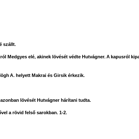
 szállt.
ról Medgyes elé, akinek lövését védte Hutvágner. A kapusról kip
ögh A. helyett Makrai és Girsik érkezik.
 azonban lövését Hutvágner hárítani tudta.
vel a rövid felső sarokban. 1-2.